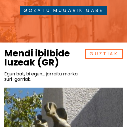
GOZATU MUGARIK GABE
Mendi ibilbide
GUZTIAK
luzeak (GR)
Egun bat, bi egun… jarraitu marka
zuri-gorriak.