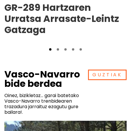
GR-289 Hartzaren
Urratsa Arrasate-Leintz
Gatzaga
Vasco-Navarro
GUZTIAK
bide berdea
Oinez, bizikletaz... garai batetako
Vasco-Navarro trenbidearen
trazadura jarraituz ezagutu gure
bailara!.