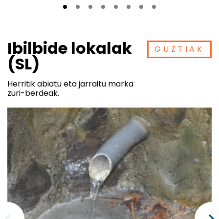
Ibilbide lokalak
GUZTIAK
(SL)
Herritik abiatu eta jarraitu marka
zuri-berdeak.