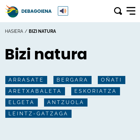
HASIERA
BIZI NATURA
Bizi natura
ARRASATE
BERGARA
OÑATI
ARETXABALETA
ESKORIATZA
ELGETA
ANTZUOLA
LEINTZ-GATZAGA