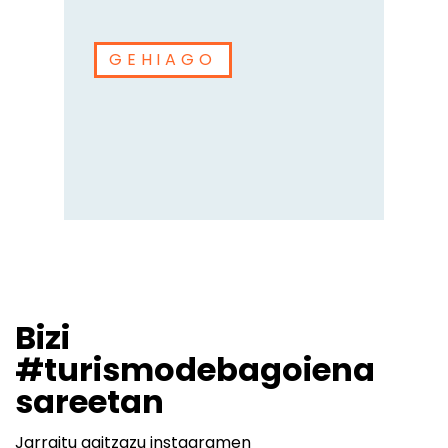
GEHIAGO
Bizi
#turismodebagoiena
sareetan
Jarraitu gaitzazu instagramen