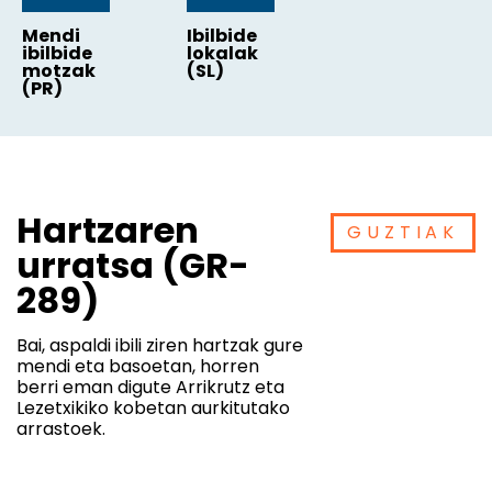
Mendi
Ibilbide
ibilbide
lokalak
motzak
(SL)
(PR)
Hartzaren
GUZTIAK
urratsa (GR-
289)
Bai, aspaldi ibili ziren hartzak gure
mendi eta basoetan, horren
berri eman digute Arrikrutz eta
Lezetxikiko kobetan aurkitutako
arrastoek.