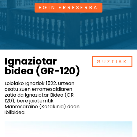
EGIN ERRESERBA
Ignaziotar
GUZTIAK
bidea (GR-120)
Loiolako Ignaziok 1522. urtean
osatu zuen erromesaldiaren
zatia da Ignaziotar Bidea (GR
120), bere jaioterritik
Manresaraino (Katalunia) doan
ibilbidea.