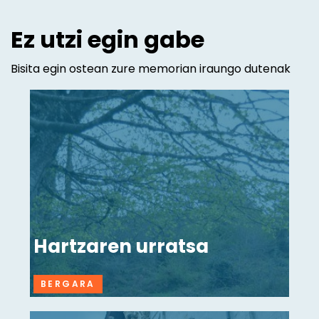
Ez utzi egin gabe
Bisita egin ostean zure memorian iraungo dutenak
Hartzaren urratsa
BERGARA