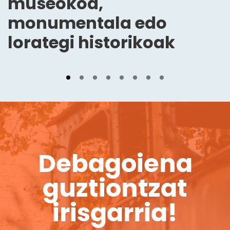
museokoa,
monumentala edo
lorategi historikoak
Debagoiena
guztiontzat
irisgarria!