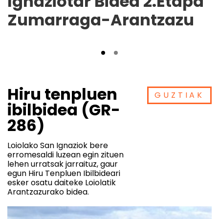
Ignaziotar Bidea 2.Etapa
Zumarraga-Arantzazu
Hiru tenpluen
GUZTIAK
ibilbidea (GR-
286)
Loiolako San Ignaziok bere
erromesaldi luzean egin zituen
lehen urratsak jarraituz, gaur
egun Hiru Tenpluen Ibilbideari
esker osatu daiteke Loiolatik
Arantzazurako bidea.