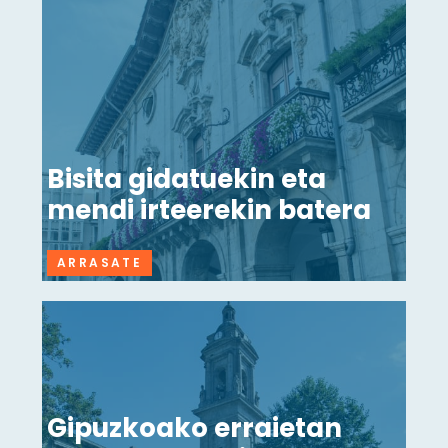
Bisita gidatuekin eta
mendi irteerekin batera
ARRASATE
Gipuzkoako erraietan