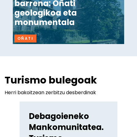
barrena: Oñati
geologikoa eta
monumentala
OÑATI
Turismo bulegoak
Herri bakoitzean zerbitzu desberdinak
Debagoieneko
Mankomunitatea.