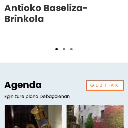
Antioko Baseliza-
Brinkola
Agenda
GUZTIAK
Egin zure plana Debagoienan