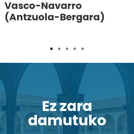
Vasco-Navarro
(Antzuola-Bergara)
Ez zara
damutuko