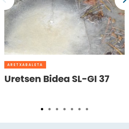
ARETXABALETA
Uretsen Bidea SL-GI 37