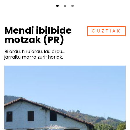
Mendi ibilbide
GUZTIAK
motzak (PR)
Bi ordu, hiru ordu, lau ordu...
jarraitu marra zuri-horiak.