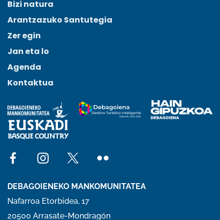
Bizi natura
Arantzazuko Santutegia
Zer egin
Jan eta lo
Agenda
Kontaktua
Social network facebook
Social network instagram
Social network x
Social network flickr
DEBAGOIENEKO MANKOMUNITATEA
Nafarroa Etorbidea, 17
20500 Arrasate-Mondragón