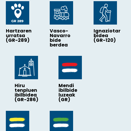
Hartzaren
Vasco-
Ignaziotar
urratsa
Navarro
bidea
(GR-289)
bide
(GR-120)
berdea
Hiru
Mendi
tenpluen
ibilbide
ibilbidea
luzeak
(GR-286)
(GR)