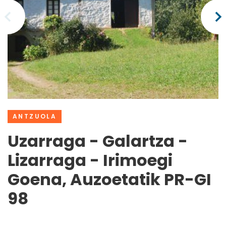
ANTZUOLA
Uzarraga - Galartza -
Lizarraga - Irimoegi
Goena, Auzoetatik PR-GI
98