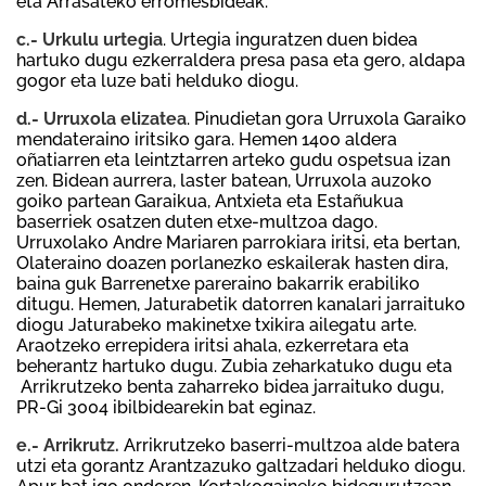
eta Arrasateko erromesbideak.
c.-
Urkulu urtegia
. Urtegia inguratzen duen bidea
hartuko dugu ezkerraldera presa pasa eta gero, aldapa
gogor eta luze bati helduko diogu.
d.- Urruxola elizatea
. Pinudietan gora Urruxola Garaiko
mendateraino iritsiko gara. Hemen 1400 aldera
oñatiarren eta leintztarren arteko gudu ospetsua izan
zen. Bidean aurrera, laster batean, Urruxola auzoko
goiko partean Garaikua, Antxieta eta Estañukua
baserriek osatzen duten etxe-multzoa dago.
Urruxolako Andre Mariaren parrokiara iritsi, eta bertan,
Olateraino doazen porlanezko eskailerak hasten dira,
baina guk Barrenetxe pareraino bakarrik erabiliko
ditugu. Hemen, Jaturabetik datorren kanalari jarraituko
diogu Jaturabeko makinetxe txikira ailegatu arte.
Araotzeko errepidera iritsi ahala, ezkerretara eta
beherantz hartuko dugu. Zubia zeharkatuko dugu eta
Arrikrutzeko benta zaharreko bidea jarraituko dugu,
PR-Gi 3004 ibilbidearekin bat eginaz.
e.- Arrikrutz.
Arrikrutzeko baserri-multzoa alde batera
utzi eta gorantz Arantzazuko galtzadari helduko diogu.