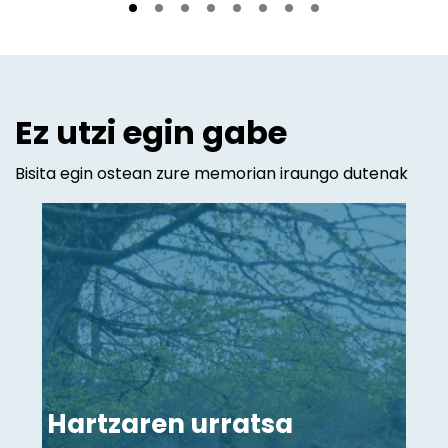
Ez utzi egin gabe
Bisita egin ostean zure memorian iraungo dutenak
Hartzaren urratsa