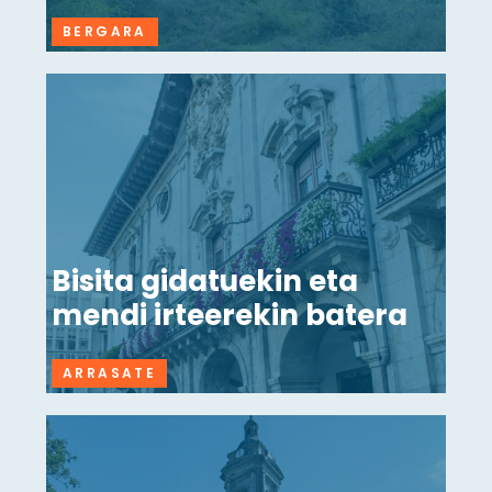
BERGARA
Bisita gidatuekin eta
mendi irteerekin batera
ARRASATE