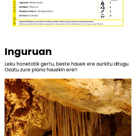
Inguruan
Leku honetatik gertu, beste hauek ere aurkitu ditugu.
Osatu zure plana hauekin ere!!