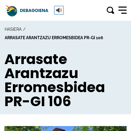
HASIERA
ARRASATE ARANTZAZU ERROMESBIDEA PR-GI 106
Arrasate
Arantzazu
Erromesbidea
PR-GI 106