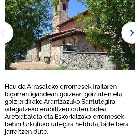
Hau da Arrasateko erromesek irailaren
bigarren igandean goizean goiz irten eta
goiz erdirako Arantzazuko Santutegira
ailegatzeko erabiltzen duten bidea.
Aretxabaleta eta Eskoriatzako erromesek,
behin Urkuluko urtegira helduta, bide bera
jarraitzen dute.