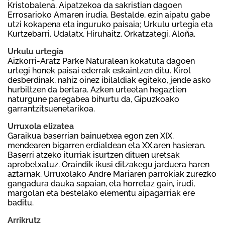
Kristobalena. Aipatzekoa da sakristian dagoen
Errosarioko Amaren irudia. Bestalde, ezin aipatu gabe
utzi kokapena eta inguruko paisaia; Urkulu urtegia eta
Kurtzebarri, Udalatx, Hiruhaitz, Orkatzategi, Aloña.
Urkulu urtegia
Aizkorri-Aratz Parke Naturalean kokatuta dagoen
urtegi honek paisai ederrak eskaintzen ditu. Kirol
desberdinak, nahiz oinez ibilaldiak egiteko, jende asko
hurbiltzen da bertara. Azken urteetan hegaztien
naturgune paregabea bihurtu da, Gipuzkoako
garrantzitsuenetarikoa.
Urruxola elizatea
Garaikua baserrian bainuetxea egon zen XIX.
mendearen bigarren erdialdean eta XX.aren hasieran.
Baserri atzeko iturriak isurtzen dituen uretsak
aprobetxatuz. Oraindik ikusi ditzakegu jarduera haren
aztarnak. Urruxolako Andre Mariaren parrokiak zurezko
gangadura dauka sapaian, eta horretaz gain, irudi,
margolan eta bestelako elementu aipagarriak ere
baditu.
Arrikrutz