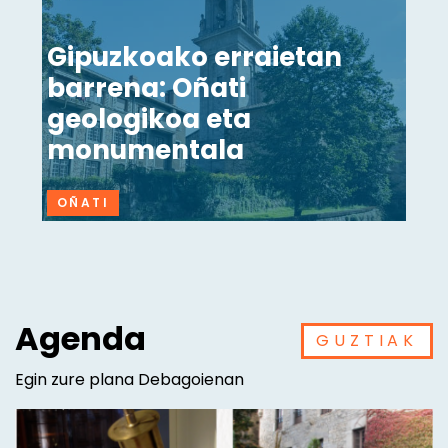
Gipuzkoako erraietan
barrena: Oñati
geologikoa eta
monumentala
OÑATI
Agenda
GUZTIAK
Egin zure plana Debagoienan