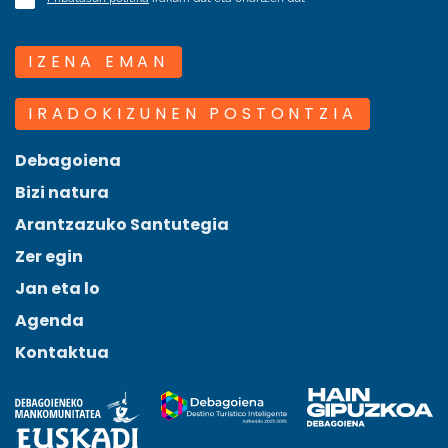
IZENA EMAN
IRADOKIZUNEN POSTONTZIA
Debagoiena
Bizi natura
Arantzazuko Santutegia
Zer egin
Jan eta lo
Agenda
Kontaktua