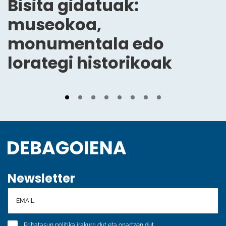
Bisita gidatuak:
museokoa,
monumentala edo
lorategi historikoak
Newsletter
Pribatasun politika
irakurri dut eta onartzen dut