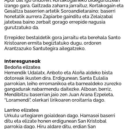
Apur bat igo ondoren, Kortakogaineko bidegurutzean
izango gara. Galtzada zaharra jarraituz, Kortakogain eta
Gesaltza baserrien artetik Soroandietaraino; baserri
honetatik aurrera Zapiarbe gainditu eta Zelaizabal
jatetxea baino zerbait gorago errepide nagusia
gurutzatuko da.
Errepidez bestaldetik gora jarraitu eta berehala Santo
Kristoaren ermita begiztatuko dugu, ordoren
Arantzazuko Santutegira ailegatzeko.
Interesguneak
Bedoña elizatea
Hemendik Udalatx, Anboto eta Aloña aldeko bista
dotoreak ikusten dira. Erdigunean, Santa Eulalia
parrokian, leiho erromanikoa eta barnealdeko zurezko
gangadurak nabarmendu daitezke. Alboan, berriz,
Mendibitzu baserrian jaio zen Juan Arana Ezpeleta,
“Loramendi”, olerkari lirikoaren oroitarria dago.
Larrino elizatea
Urkulu urtegiaren goialdean dago. Hamasei baserri
ditu eta elizate honen erdigunean San Kristobal
parrokia dago. Hiru aldare ditu, erdian San