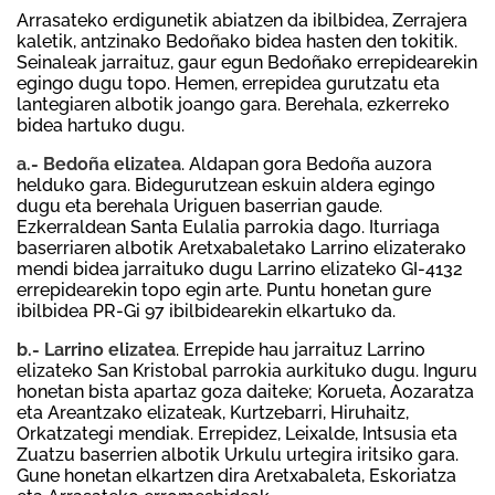
Arrasateko erdigunetik abiatzen da ibilbidea, Zerrajera
kaletik, antzinako Bedoñako bidea hasten den tokitik.
Seinaleak jarraituz, gaur egun Bedoñako errepidearekin
egingo dugu topo. Hemen, errepidea gurutzatu eta
lantegiaren albotik joango gara. Berehala, ezkerreko
bidea hartuko dugu.
a.-
Bedoña elizatea
. Aldapan gora Bedoña auzora
helduko gara. Bidegurutzean eskuin aldera egingo
dugu eta berehala Uriguen baserrian gaude.
Ezkerraldean Santa Eulalia parrokia dago. Iturriaga
baserriaren albotik Aretxabaletako Larrino elizaterako
mendi bidea jarraituko dugu Larrino elizateko GI-4132
errepidearekin topo egin arte. Puntu honetan gure
ibilbidea PR-Gi 97 ibilbidearekin elkartuko da.
b.- Larrino elizatea
. Errepide hau jarraituz Larrino
elizateko San Kristobal parrokia aurkituko dugu. Inguru
honetan bista apartaz goza daiteke; Korueta, Aozaratza
eta Areantzako elizateak, Kurtzebarri, Hiruhaitz,
Orkatzategi mendiak. Errepidez, Leixalde, Intsusia eta
Zuatzu baserrien albotik Urkulu urtegira iritsiko gara.
Gune honetan elkartzen dira Aretxabaleta, Eskoriatza