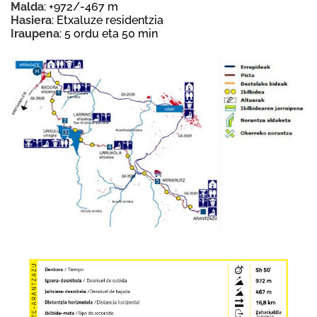
Malda
: +972/-467 m
Hasiera
: Etxaluze residentzia
Iraupena
: 5 ordu eta 50 min