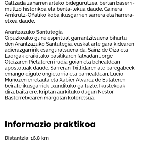
Galtzada zaharren arteko bidegurutzea, bertan baserri-
multzo historikoa eta benta-lekua daude. Gainera
Arrikrutz-Oñatiko koba ikusgarrien sarrera eta harrera-
etxea daude.
Arantzazuko Santutegia
Gipuzkoako gune espiritual garrantzitsuena bihurtu
den Arantzazuko Santutegia, euskal arte garaikidearen
adierazgarririk esanguratsuena da. Sainz de Oiza eta
Laorgak eraikitako basilikaren fatxadan Jorge
Oteizaren Pietateren irudia goian eta behealdean
apostoluak daude. Sarreran Txillidaren ate paregabeek
emango digute ongietorria eta barnealdean, Lucio
Muñozen erretaula eta Xabier Alvarez de Eulateren
beirate ikusgarriek txundituko gaituzte. Ikustekoak
dira, baita ere, kriptan aurkituko dugun Nestor
Basterretxearen margolan koloretsua.
Informazio praktikoa
Distantzia
: 16,8 km