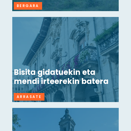
BERGARA
Bisita gidatuekin eta
mendi irteerekin batera
ARRASATE