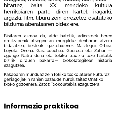
bitartez, baita XX. mendeko kultura
herrikoiaren parte diren kartel, iragarki,
argazki, film, liburu zein errezetez osatutako
bilduma aberatsaren bidez ere.
Bisitaren asmoa da, alde batetik, adinekoek beren
oroitzapenik atseginetan murgilduz denboran atzera
bidaiatzea, bestetik, gaztetxoenek Maiztegui, Orbea,
Loyola, Onena, Garaicoechea, Guereca eta Zahor —
egungo Natra dena eta tokiko tradizio luze hartatik
bizirik dirauen bakarra— txokolategileen historia
ezagutzea.
Kakaoaren munduaz zein tokiko txokolateren kulturaz
gehiago jakin nahian bazaude, hurbil zaitez Oñatiko
txoko gozoenera. Zatoz Txokolateixia ezagutzera.
Informazio praktikoa