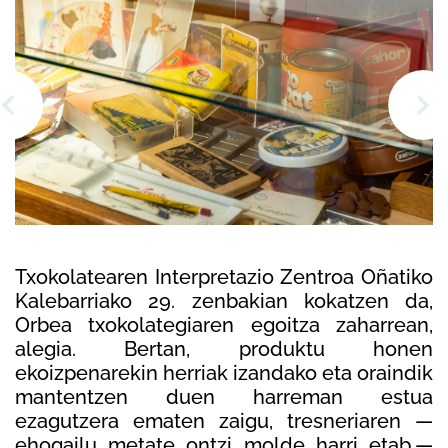
Txokolatearen Interpretazio Zentroa Oñatiko
Kalebarriako 29. zenbakian kokatzen da,
Orbea txokolategiaren egoitza zaharrean,
alegia. Bertan, produktu honen
ekoizpenarekin herriak izandako eta oraindik
mantentzen duen harreman estua
ezagutzera ematen zaigu, tresneriaren —
ehogailu, metate, ontzi, molde, harri, etab.—