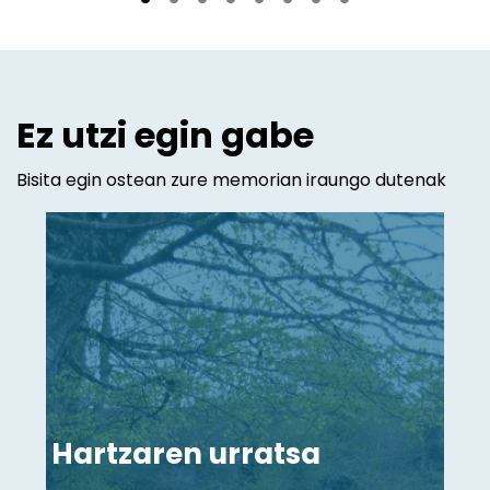
Ez utzi egin gabe
Bisita egin ostean zure memorian iraungo dutenak
Hartzaren urratsa