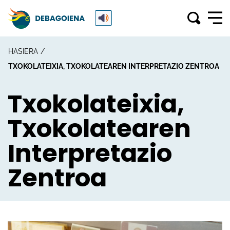
HASIERA
TXOKOLATEIXIA, TXOKOLATEAREN INTERPRETAZIO ZENTROA
Txokolateixia,
Txokolatearen
Interpretazio
Zentroa