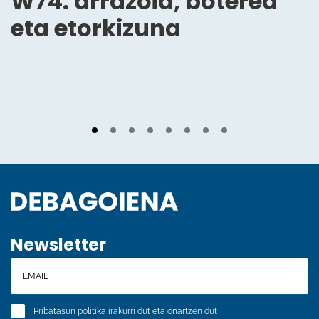
W74: arrazoia, boterea
eta etorkizuna
Newsletter
Pribatasun politika
irakurri dut eta onartzen dut