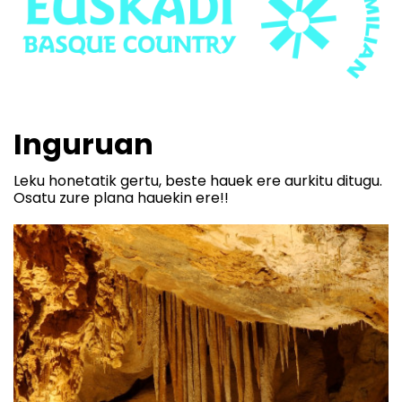
Inguruan
Leku honetatik gertu, beste hauek ere aurkitu ditugu.
Osatu zure plana hauekin ere!!