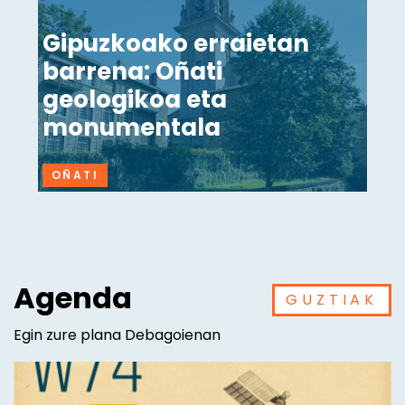
Gipuzkoako erraietan
barrena: Oñati
geologikoa eta
monumentala
OÑATI
Agenda
GUZTIAK
Egin zure plana Debagoienan