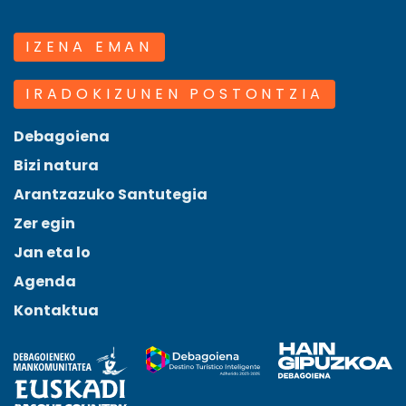
IZENA EMAN
IRADOKIZUNEN POSTONTZIA
Debagoiena
Bizi natura
Arantzazuko Santutegia
Zer egin
Jan eta lo
Agenda
Kontaktua