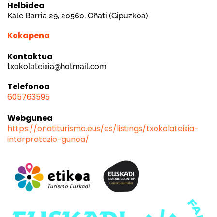
Helbidea
Kale Barria 29, 20560, Oñati (Gipuzkoa)
Kokapena
Kontaktua
txokolateixia@hotmail.com
Telefonoa
605763595
Webgunea
https://oñatiturismo.eus/es/listings/txokolateixia-
interpretazio-gunea/