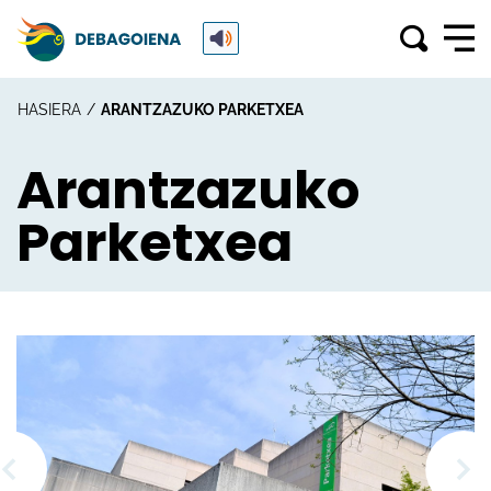
HASIERA
ARANTZAZUKO PARKETXEA
Arantzazuko
Parketxea