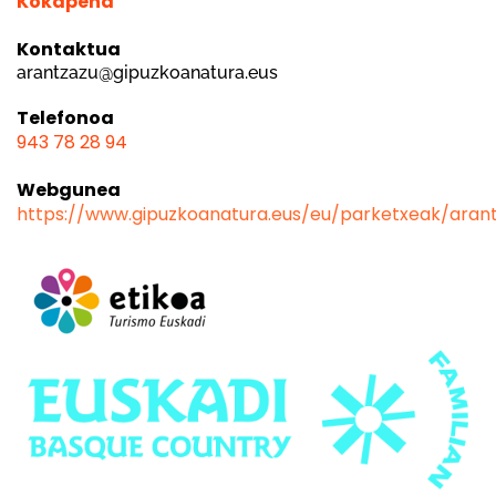
Kokapena
Kontaktua
arantzazu@gipuzkoanatura.eus
Telefonoa
943 78 28 94
Webgunea
https://www.gipuzkoanatura.eus/eu/parketxeak/aran