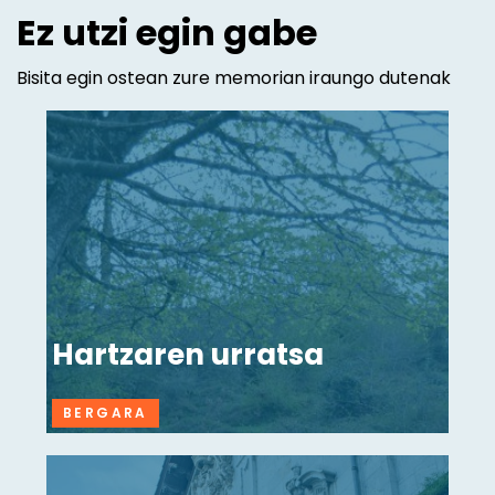
Ez utzi egin gabe
Bisita egin ostean zure memorian iraungo dutenak
Hartzaren urratsa
BERGARA