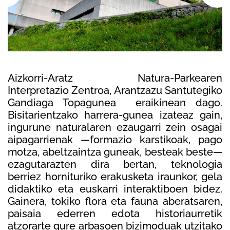
Aizkorri-Aratz Natura-Parkearen
Interpretazio Zentroa, Arantzazu Santutegiko
Gandiaga Topagunea eraikinean dago.
Bisitarientzako harrera-gunea izateaz gain,
ingurune naturalaren ezaugarri zein osagai
aipagarrienak —formazio karstikoak, pago
motza, abeltzaintza guneak, besteak beste—
ezagutarazten dira bertan, teknologia
berriez hornituriko erakusketa iraunkor, gela
didaktiko eta euskarri interaktiboen bidez.
Gainera, tokiko flora eta fauna aberatsaren,
paisaia ederren edota historiaurretik
atzorarte gure arbasoen bizimoduak utzitako