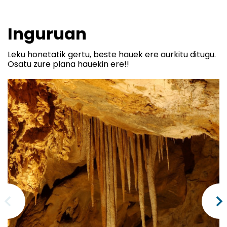
Inguruan
Leku honetatik gertu, beste hauek ere aurkitu ditugu.
Osatu zure plana hauekin ere!!