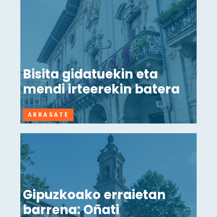
Bisita gidatuekin eta
mendi irteerekin batera
ARRASATE
Gipuzkoako erraietan
barrena: Oñati