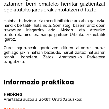
aztarnen berri emateko herritar guztientzat
egokitutako jarduerak antolatzen dituzte.
Hainbat bidezidor eta mendi ibilbideetara abia gaitezke
handik bertatik; hala nola, Gomiztegi baserrirantz doan
trazadura irisgarrira edo Aizkorri eta Atxuriko
tontorretaraino eramango gaituen Urbiako zelaietatik
igaroz.
Gure inguruneak gordetzen dituen altxorrei buruz
gehiago jakin nahian bazaude, hurbil zaitez naturaren
tenplu honetara. Zatoz Arantzazuko Parketxea
ezagutzera.
Informazio praktikoa
Helbidea
Arantzazu auzoa 2, 20567, Oñati (Gipuzkoa)