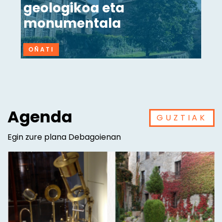
geologikoa eta
monumentala
OÑATI
Agenda
GUZTIAK
Egin zure plana Debagoienan