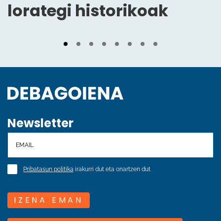
lorategi historikoak
Newsletter
Pribatasun politika
irakurri dut eta onartzen dut
IZENA EMAN