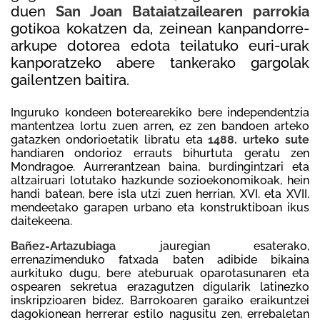
duen
San Joan Bataiatzailearen parrokia
gotikoa kokatzen da, zeinean kanpandorre-
arkupe dotorea edota teilatuko euri-urak
kanporatzeko abere tankerako gargolak
gailentzen baitira.
Inguruko kondeen boterearekiko bere independentzia
mantentzea lortu zuen arren, ez zen bandoen arteko
gatazken ondorioetatik libratu eta
1488. urteko sute
handiaren ondorioz errauts bihurtuta geratu zen
Mondragoe. Aurrerantzean baina, burdingintzari eta
altzairuari lotutako hazkunde sozioekonomikoak, hein
handi batean, bere isla utzi zuen herrian, XVI. eta XVII.
mendeetako garapen urbano eta konstruktiboan ikus
daitekeena.
Bañez-Artazubiaga
jauregian esaterako,
errenazimenduko fatxada baten adibide bikaina
aurkituko dugu, bere ateburuak oparotasunaren eta
ospearen sekretua erazagutzen digularik latinezko
inskripzioaren bidez. Barrokoaren garaiko eraikuntzei
dagokionean herrerar estilo nagusitu zen, errebaletan