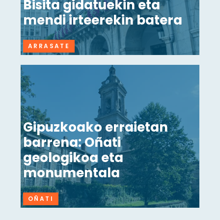
Bisita gidatuekin eta
mendi irteerekin batera
ARRASATE
Gipuzkoako erraietan
barrena: Oñati
geologikoa eta
monumentala
OÑATI