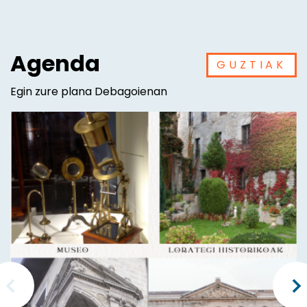
Agenda
GUZTIAK
Egin zure plana Debagoienan