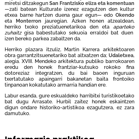
miretsi ditzakegun
San Frantzisko eliza eta komentuan
—zati batean Kulturate izenez ezagutzen den kultur
etxea barne hartzen duena gaur egun— edo
Okendo
eta
Monterron
jauregian. Azken honen atzealdean,
herriko txoko preziatuenetarikoa den eta
aparteko
zuhaitz
gisa babestutako sekuoia erraldoi bat duen
izen bereko parkea zabaltzen da.
Herriko plazara itzuliz, Martin Karrera arkitektoaren
obra garrantzitsuenetariko bat altxatzen da;
Udaletxea
,
alegia. XVIII. Mendeko arkitektura publiko barrokoaren
eredu den honek frantziar-kutsuko rokoko fina
dotoreziaz integratzen, du bai baoen inguruan
txertatutako apaingarri bakanetan baita frontoiko
tinpanoan kokatutako armarria handian ere.
Labur esanda, gure eskualdeko harribitxi turistikoetako
bat dugu Arrasate. Hurbil zaitez honek eskaintzen
digun ondare historiko-artistikoa ezagutzera, ez zara
damutuko.