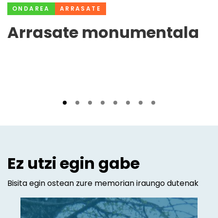
ONDAREA
ARRASATE
Arrasate monumentala
Ez utzi egin gabe
Bisita egin ostean zure memorian iraungo dutenak