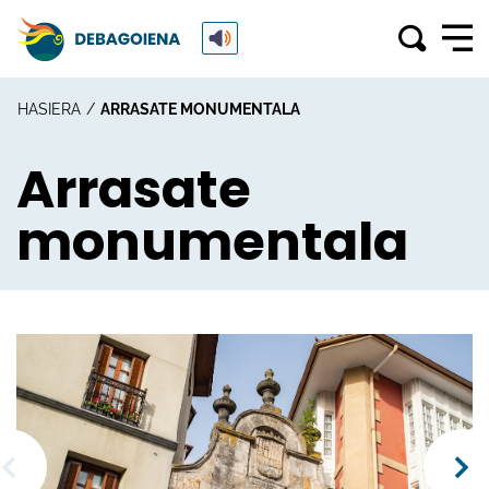
HASIERA
ARRASATE MONUMENTALA
Arrasate
monumentala