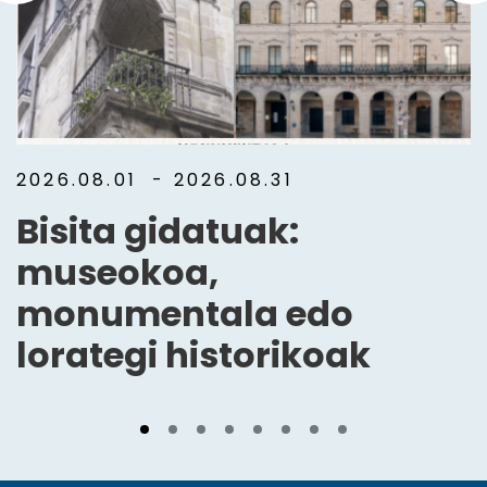
2026.08.01
- 2026.08.31
Bisita gidatuak:
museokoa,
monumentala edo
lorategi historikoak