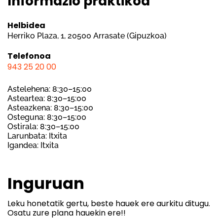
Informazio praktikoa
Helbidea
Herriko Plaza, 1, 20500 Arrasate (Gipuzkoa)
Telefonoa
943 25 20 00
Astelehena: 8:30–15:00
Asteartea: 8:30–15:00
Asteazkena: 8:30–15:00
Osteguna: 8:30–15:00
Ostirala: 8:30–15:00
Larunbata: Itxita
Igandea: Itxita
Inguruan
Leku honetatik gertu, beste hauek ere aurkitu ditugu.
Osatu zure plana hauekin ere!!