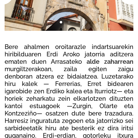
Bere ahalmen oroitarazle indartsuarekin
hiribilduaren Erdi Aroko jatorria aditzera
ematen duen Arrasateko
alde zaharrean
murgiltzerakoan, zaila egiten zaigu
denboran atzera ez bidaiatzea. Luzetarako
hiru kalek — Ferrerias, Erret bidearen
igarobide zen Erdiko kalea eta Iturriotz— eta
horiek zeharkatu zein elkarlotzen dituzten
kantoi estuagoek —Zurgin, Olarte eta
Kontzeziño— osatzen dute bere trazadura.
Harresiz inguratuta zegoen eta jatorrizko sei
sarbideetatik hiru ate besterik ez dira iritsi
guganaino. Erdi-erdian, gotorleku itxura