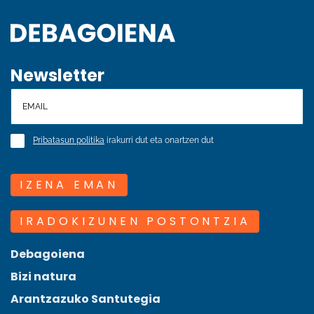
Newsletter
Pribatasun politika
irakurri dut eta onartzen dut
IZENA EMAN
IRADOKIZUNEN POSTONTZIA
Debagoiena
Bizi natura
Arantzazuko Santutegia