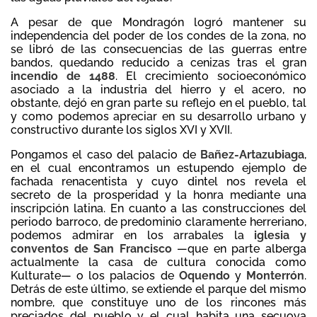
A pesar de que Mondragón logró mantener su
independencia del poder de los condes de la zona, no
se libró de las consecuencias de las guerras entre
bandos, quedando reducido a cenizas tras el gran
incendio de 1488
. El crecimiento socioeconómico
asociado a la industria del hierro y el acero, no
obstante, dejó en gran parte su reflejo en el pueblo, tal
y como podemos apreciar en su desarrollo urbano y
constructivo durante los siglos XVI y XVII.
Pongamos el caso del palacio de
Bañez-Artazubiaga
,
en el cual encontramos un estupendo ejemplo de
fachada renacentista y cuyo dintel nos revela el
secreto de la prosperidad y la honra mediante una
inscripción latina. En cuanto a las construcciones del
periodo barroco, de predominio claramente herreriano,
podemos admirar en los arrabales la
iglesia y
conventos de San Francisco
—que en parte alberga
actualmente la casa de cultura conocida como
Kulturate— o los palacios de
Oquendo
y
Monterrón
.
Detrás de este último, se extiende el parque del mismo
nombre, que constituye uno de los rincones más
preciados del pueblo y el cual habita una secuoya