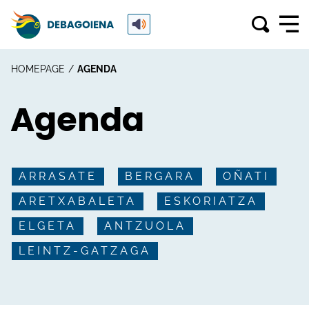
HOMEPAGE
AGENDA
Agenda
ARRASATE
BERGARA
OÑATI
ARETXABALETA
ESKORIATZA
ELGETA
ANTZUOLA
LEINTZ-GATZAGA