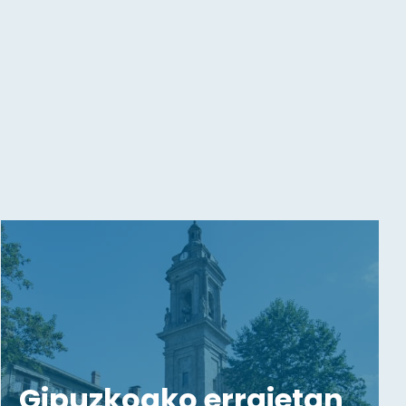
Gipuzkoako erraietan