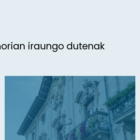
morian iraungo dutenak