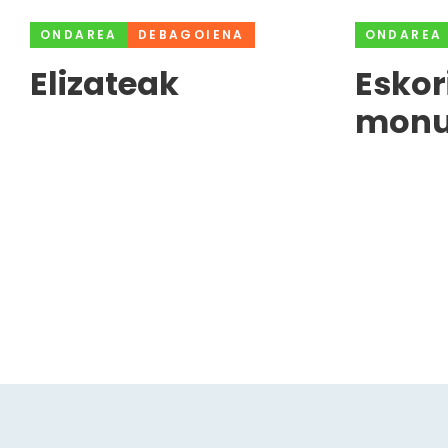
ONDAREA
DEBAGOIENA
ONDAREA
Elizateak
Eskor
monu