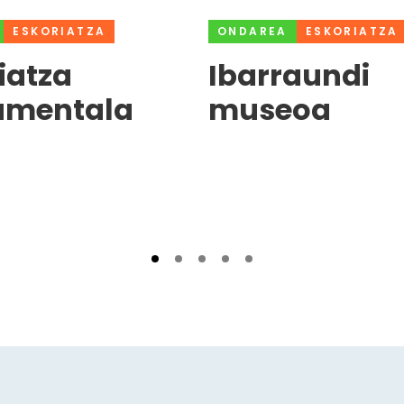
ESKORIATZA
ONDAREA
ESKORIATZA
iatza
Ibarraundi
mentala
museoa