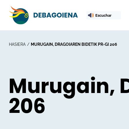
Escuchar
HASIERA
MURUGAIN, DRAGOIAREN BIDETIK PR-GI 206
Murugain, D
206