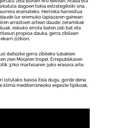
gertatu zela Burdin Aro Betean, Araba eta
okatuta dagoen tokia estrategikoki ona
aurrera eramateko. Herrixka harresitua
k daude lur eremuko lapiazaren gainean
iren arrastoen artean daude: zeramikak
luak, eskuko errota baten zati bat eta
itasun propioa dauka, gerra zibilean
ekarri zizkion.
kusi daitezke gerra zibileko lubakien
ten zien Molaren tropei. Errepublikaren
tik 37ko martxoaren 31ko erasora arte.
ri lotutako basoa itxia dugu, gorde dena
e klima mediterraneoko espezie tipikoak,