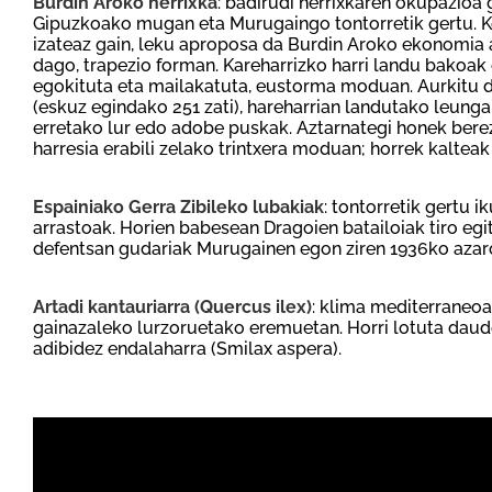
Burdin Aroko herrixka
: badirudi herrixkaren okupazioa 
Gipuzkoako mugan eta Murugaingo tontorretik gertu. K
izateaz gain, leku aproposa da Burdin Aroko ekonomia 
dago, trapezio forman. Kareharrizko harri landu bakoa
egokituta eta mailakatuta, eustorma moduan. Aurkitu d
(eskuz egindako 251 zati), hareharrian landutako leungai
erretako lur edo adobe puskak. Aztarnategi honek berez
harresia erabili zelako trintxera moduan; horrek kalteak 
Espainiako Gerra Zibileko lubakiak
: tontorretik gertu i
arrastoak. Horien babesean Dragoien batailoiak tiro egi
defentsan gudariak Murugainen egon ziren 1936ko azaro
Artadi kantauriarra (Quercus ilex)
: klima mediterraneoa
gainazaleko lurzoruetako eremuetan. Horri lotuta daud
adibidez endalaharra (Smilax aspera).