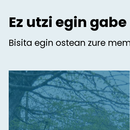
Ez utzi egin gabe
Bisita egin ostean zure me