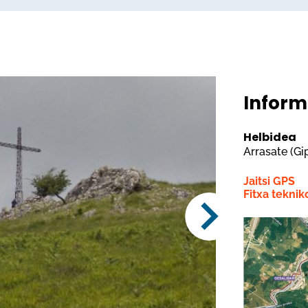
Inform
Helbidea
Arrasate (G
Jaitsi GPS
Fitxa teknik