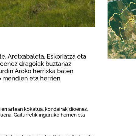
te, Aretxabaleta, Eskoriatza eta
dioenez dragoiak buztanaz
rdin Aroko herrixka baten
ko mendien eta herrien
rien artean kokatua, kondairak dioenez,
tuena. Gailurretik inguruko herrien eta