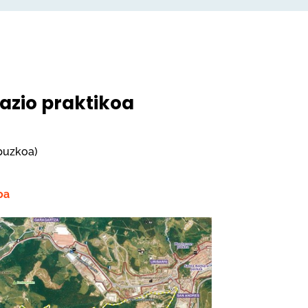
azio praktikoa
ipuzkoa)
oa