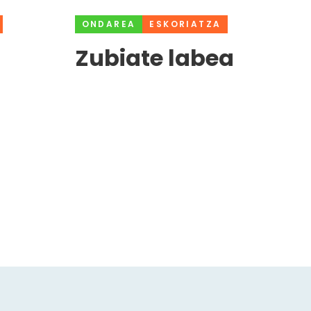
ONDAREA
ESKORIATZA
Zubiate labea