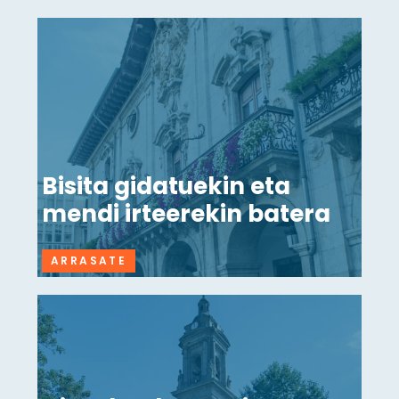
Bisita gidatuekin eta
mendi irteerekin batera
ARRASATE