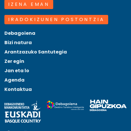
IZENA EMAN
IRADOKIZUNEN POSTONTZIA
Debagoiena
Bizi natura
Arantzazuko Santutegia
Zer egin
Jan eta lo
Agenda
Kontaktua