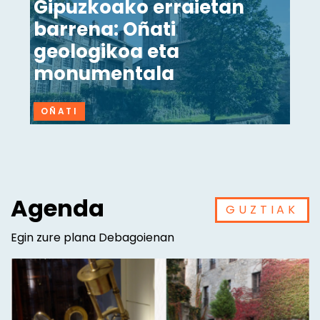
Gipuzkoako erraietan
barrena: Oñati
geologikoa eta
monumentala
OÑATI
Agenda
GUZTIAK
Egin zure plana Debagoienan