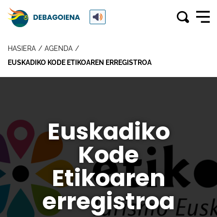
HASIERA
AGENDA
EUSKADIKO KODE ETIKOAREN ERREGISTROA
Euskadiko
Kode
Etikoaren
erregistroa