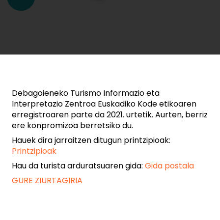
Debagoieneko Turismo Informazio eta
Interpretazio Zentroa Euskadiko Kode etikoaren
erregistroaren parte da 2021. urtetik. Aurten, berriz
ere konpromizoa berretsiko du.
Hauek dira jarraitzen ditugun printzipioak:
Printzipioak
Hau da turista arduratsuaren gida:
Gida postala
GURE ZIURTAGIRIA