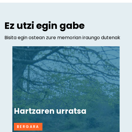
Ez utzi egin gabe
Bisita egin ostean zure memorian iraungo dutenak
Hartzaren urratsa
BERGARA