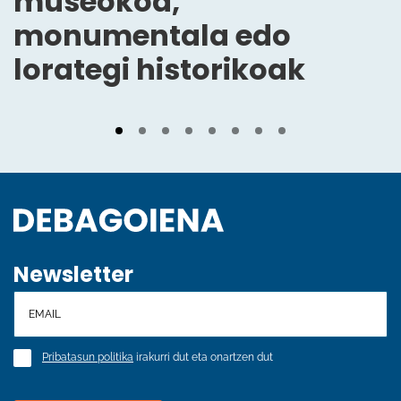
museokoa,
monumentala edo
lorategi historikoak
Newsletter
Pribatasun politika
irakurri dut eta onartzen dut