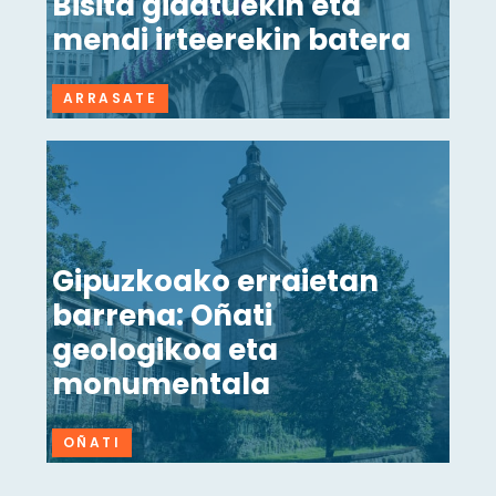
Bisita gidatuekin eta
mendi irteerekin batera
ARRASATE
Gipuzkoako erraietan
barrena: Oñati
geologikoa eta
monumentala
OÑATI