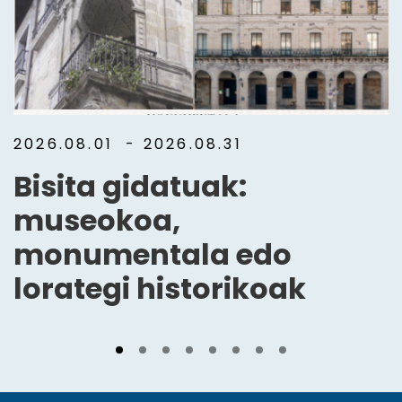
2026.08.01
- 2026.08.31
Bisita gidatuak:
museokoa,
monumentala edo
lorategi historikoak