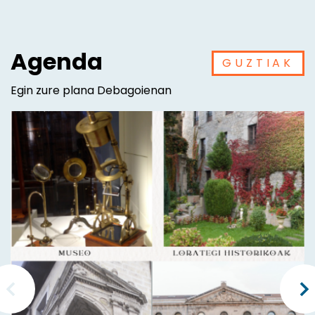
Agenda
GUZTIAK
Egin zure plana Debagoienan