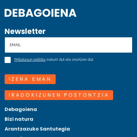
Newsletter
Pribatasun politika
irakurri dut eta onartzen dut
IZENA EMAN
IRADOKIZUNEN POSTONTZIA
Debagoiena
Bizi natura
Arantzazuko Santutegia