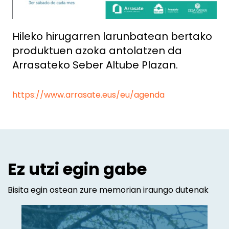
Hileko hirugarren larunbatean bertako
produktuen azoka antolatzen da
Arrasateko Seber Altube Plazan.
https://www.arrasate.eus/eu/agenda
Ez utzi egin gabe
Bisita egin ostean zure memorian iraungo dutenak