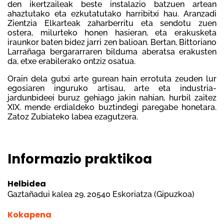
den ikertzaileak beste instalazio batzuen artean
ahaztutako eta ezkutatutako harribitxi hau. Aranzadi
Zientzia Elkarteak zaharberritu eta sendotu zuen
ostera, milurteko honen hasieran, eta erakusketa
iraunkor baten bidez jarri zen balioan. Bertan, Bittoriano
Larrañaga bergararraren bilduma aberatsa erakusten
da, etxe erabilerako ontziz osatua.
Orain dela gutxi arte gurean hain errotuta zeuden lur
egosiaren inguruko artisau, arte eta industria-
jardunbideei buruz gehiago jakin nahian, hurbil zaitez
XIX. mende erdialdeko buztindegi paregabe honetara.
Zatoz Zubiateko labea ezagutzera.
Informazio praktikoa
Helbidea
Gaztañadui kalea 29, 20540 Eskoriatza (Gipuzkoa)
Kokapena