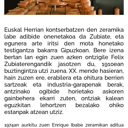
Euskal Herrian kontserbatzen den zeramika
labe adibide onenetakoa da Zubiate, eta
egunera arte iritsi den mota honetako
testigantza bakarra Gipuzkoan. Bere izena
bertan lan egin zuen azken ontzigile Felix
Zubiaterengandik jasotzen du, 1910ean
buztingintza utzi zuena. XX. mende hasieran,
hain zuzen ere, erabilera eta ohitura berrien
sartzeak eta industria-garapenak berak,
antzinako ogibide horietako askoren
gainbehera ekarri zuten, ontziak kalean
eguzkitan lehortzen bezalako ohiko
estanpak atzean utziz.
1974an aurkitu zuen Enrique Ibabe zeramikan aditua