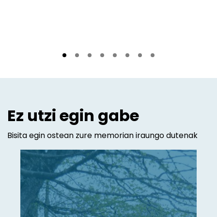
Ez utzi egin gabe
Bisita egin ostean zure memorian iraungo dutenak