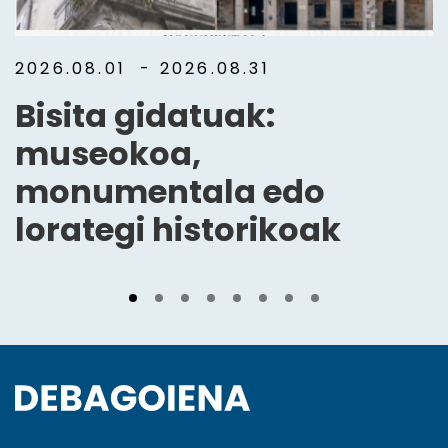
2026.08.01
- 2026.08.31
Bisita gidatuak:
museokoa,
monumentala edo
lorategi historikoak