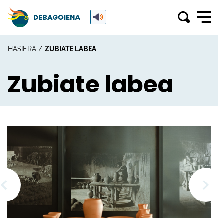
HASIERA
ZUBIATE LABEA
Zubiate labea