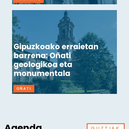
Gipuzkoako erraietan
barrena: Oñati
geologikoa eta
monumentala
OÑATI
Agenda
GUZTIAK