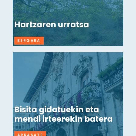
Hartzaren urratsa
BERGARA
Bisita gidatuekin eta
mendi irteerekin batera
ARRASATE