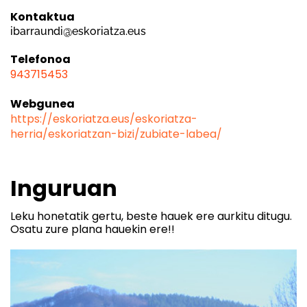
Kontaktua
ibarraundi@eskoriatza.eus
Telefonoa
943715453
Webgunea
https://eskoriatza.eus/eskoriatza-
herria/eskoriatzan-bizi/zubiate-labea/
Inguruan
Leku honetatik gertu, beste hauek ere aurkitu ditugu.
Osatu zure plana hauekin ere!!