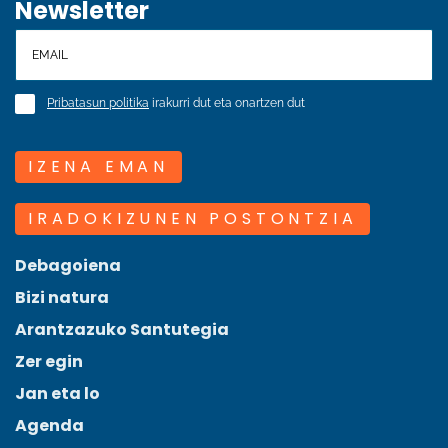
Newsletter
Pribatasun politika
irakurri dut eta onartzen dut
IZENA EMAN
IRADOKIZUNEN POSTONTZIA
Debagoiena
Bizi natura
Arantzazuko Santutegia
Zer egin
Jan eta lo
Agenda