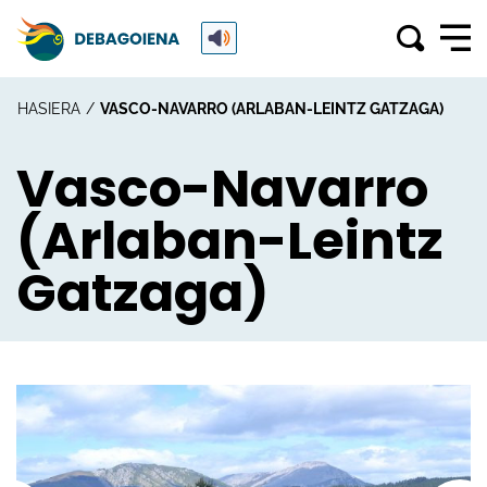
HASIERA
VASCO-NAVARRO (ARLABAN-LEINTZ GATZAGA)
Vasco-Navarro
(Arlaban-Leintz
Gatzaga)