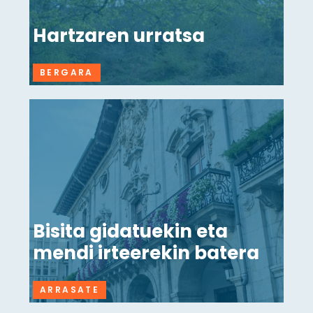
Hartzaren urratsa
BERGARA
Bisita gidatuekin eta
mendi irteerekin batera
ARRASATE