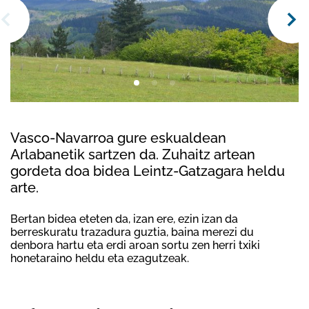
Vasco-Navarroa gure eskualdean
Arlabanetik sartzen da. Zuhaitz artean
gordeta doa bidea Leintz-Gatzagara heldu
arte.
Bertan bidea eteten da, izan ere, ezin izan da
berreskuratu trazadura guztia, baina merezi du
denbora hartu eta erdi aroan sortu zen herri txiki
honetaraino heldu eta ezagutzeak.