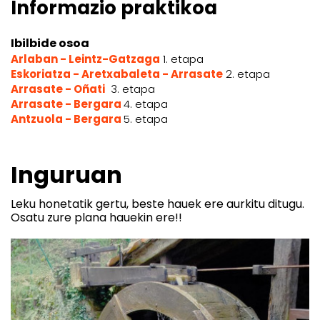
Informazio praktikoa
Ibilbide osoa
Arlaban - Leintz-Gatzaga
1. etapa
Eskoriatza - Aretxabaleta - Arrasate
2. etapa
Arrasate - Oñati
3. etapa
Arrasate - Bergara
4. etapa
Antzuola - Bergara
5. etapa
Inguruan
Leku honetatik gertu, beste hauek ere aurkitu ditugu.
Osatu zure plana hauekin ere!!