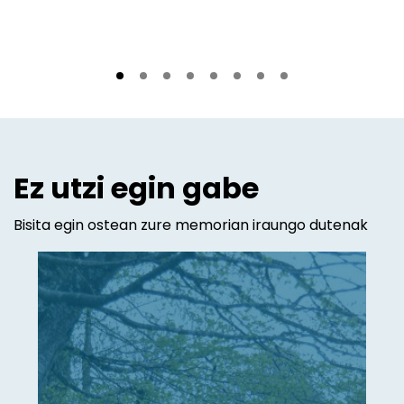
Ez utzi egin gabe
Bisita egin ostean zure memorian iraungo dutenak