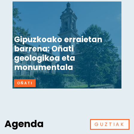
Gipuzkoako erraietan
barrena: Oñati
geologikoa eta
monumentala
OÑATI
Agenda
GUZTIAK