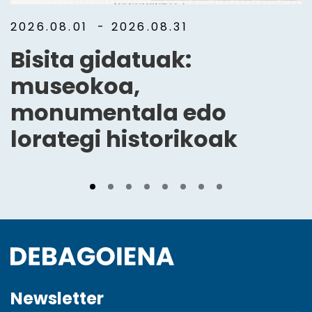
2026.08.01
- 2026.08.31
Bisita gidatuak:
museokoa,
monumentala edo
lorategi historikoak
Newsletter