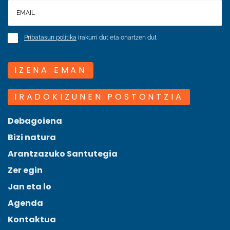
Pribatasun politika
irakurri dut eta onartzen dut
IZENA EMAN
IRADOKIZUNEN POSTONTZIA
Debagoiena
Bizi natura
Arantzazuko Santutegia
Zer egin
Jan eta lo
Agenda
Kontaktua