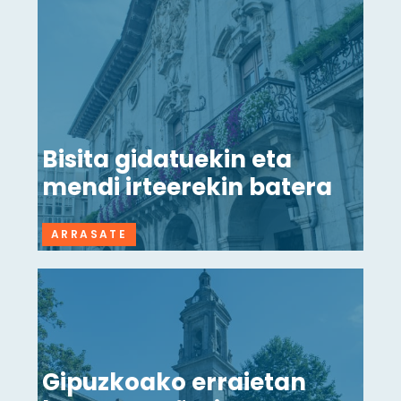
Bisita gidatuekin eta
mendi irteerekin batera
ARRASATE
Gipuzkoako erraietan