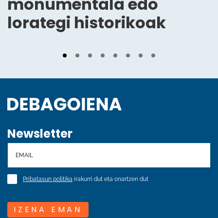
monumentala edo
lorategi historikoak
Newsletter
Pribatasun politika
irakurri dut eta onartzen dut
IZENA EMAN