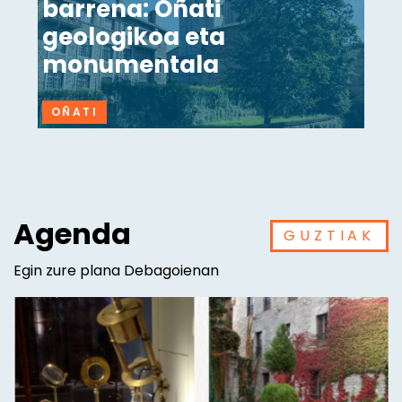
barrena: Oñati
geologikoa eta
monumentala
OÑATI
Agenda
GUZTIAK
Egin zure plana Debagoienan