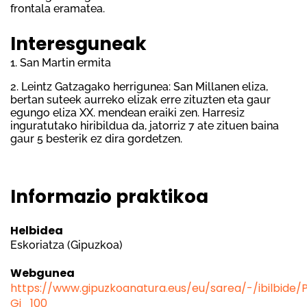
frontala eramatea.
Interesguneak
1. San Martin ermita
2. Leintz Gatzagako herrigunea: San Millanen eliza,
bertan suteek aurreko elizak erre zituzten eta gaur
egungo eliza XX. mendean eraiki zen. Harresiz
inguratutako hiribildua da, jatorriz 7 ate zituen baina
gaur 5 besterik ez dira gordetzen.
Informazio praktikoa
Helbidea
Eskoriatza (Gipuzkoa)
Webgunea
https://www.gipuzkoanatura.eus/eu/sarea/-/ibilbide/
Gi_100