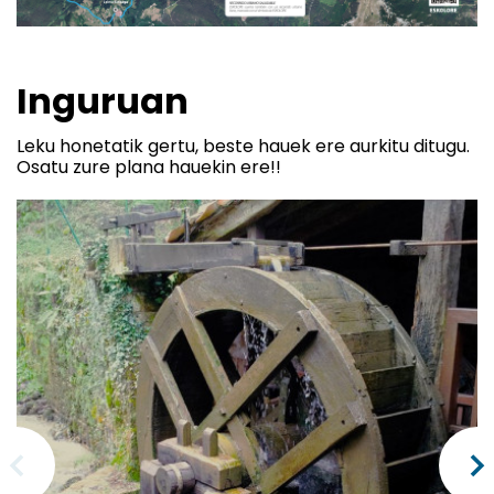
Inguruan
Leku honetatik gertu, beste hauek ere aurkitu ditugu.
Osatu zure plana hauekin ere!!