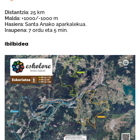
Distantzia
: 25 km
Malda
: +1000/-1000 m
Hasiera
: Santa Anako aparkalekua.
Iraupena
: 7 ordu eta 5 min.
Ibilbidea