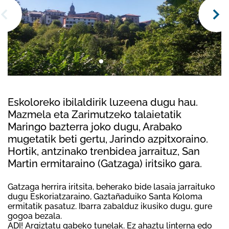
Eskoloreko ibilaldirik luzeena dugu hau.
Mazmela eta Zarimutzeko talaietatik
Maringo bazterra joko dugu, Arabako
mugetatik beti gertu, Jarindo azpitxoraino.
Hortik, antzinako trenbidea jarraituz, San
Martin ermitaraino (Gatzaga) iritsiko gara.
Gatzaga herrira iritsita, beherako bide lasaia jarraituko
dugu Eskoriatzaraino, Gaztañaduiko Santa Koloma
ermitatik pasatuz. Ibarra zabalduz ikusiko dugu, gure
gogoa bezala.
ADI! Argiztatu gabeko tunelak. Ez ahaztu linterna edo