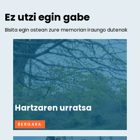
Ez utzi egin gabe
Bisita egin ostean zure memorian iraungo dutenak
Hartzaren urratsa
BERGARA