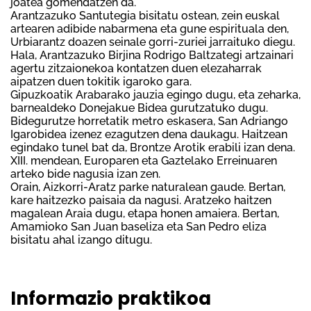
joatea gomendatzen da.
Arantzazuko Santutegia bisitatu ostean, zein euskal
artearen adibide nabarmena eta gune espirituala den,
Urbiarantz doazen seinale gorri-zuriei jarraituko diegu.
Hala, Arantzazuko Birjina Rodrigo Baltzategi artzainari
agertu zitzaionekoa kontatzen duen elezaharrak
aipatzen duen tokitik igaroko gara.
Gipuzkoatik Arabarako jauzia egingo dugu, eta zeharka,
barnealdeko Donejakue Bidea gurutzatuko dugu.
Bidegurutze horretatik metro eskasera, San Adriango
Igarobidea izenez ezagutzen dena daukagu. Haitzean
egindako tunel bat da, Brontze Arotik erabili izan dena.
XIII. mendean, Europaren eta Gaztelako Erreinuaren
arteko bide nagusia izan zen.
Orain, Aizkorri-Aratz parke naturalean gaude. Bertan,
kare haitzezko paisaia da nagusi. Aratzeko haitzen
magalean Araia dugu, etapa honen amaiera. Bertan,
Amamioko San Juan baseliza eta San Pedro eliza
bisitatu ahal izango ditugu.
Informazio praktikoa