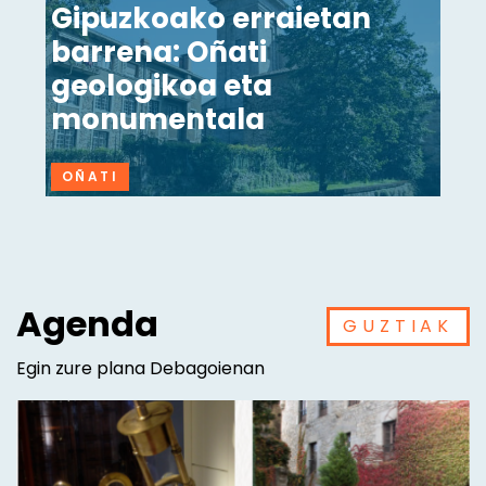
Gipuzkoako erraietan
barrena: Oñati
geologikoa eta
monumentala
OÑATI
Agenda
GUZTIAK
Egin zure plana Debagoienan