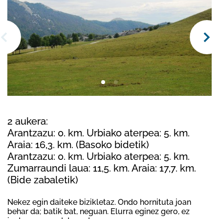
2 aukera:
Arantzazu: 0. km. Urbiako aterpea: 5. km.
Araia: 16,3. km. (Basoko bidetik)
Arantzazu: 0. km. Urbiako aterpea: 5. km.
Zumarraundi laua: 11,5. km. Araia: 17,7. km.
(Bide zabaletik)
Nekez egin daiteke bizikletaz. Ondo hornituta joan
behar da; batik bat, neguan. Elurra eginez gero, ez