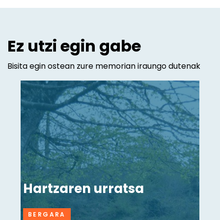
Ez utzi egin gabe
Bisita egin ostean zure memorian iraungo dutenak
Hartzaren urratsa
BERGARA