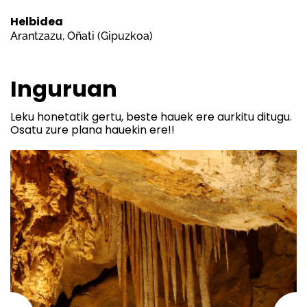
Helbidea
Arantzazu, Oñati (Gipuzkoa)
Inguruan
Leku honetatik gertu, beste hauek ere aurkitu ditugu.
Osatu zure plana hauekin ere!!