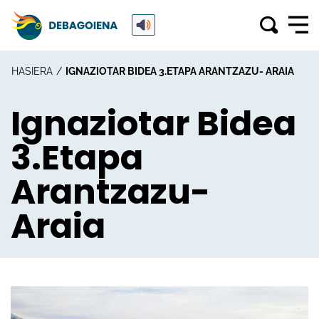
HASIERA
IGNAZIOTAR BIDEA 3.ETAPA ARANTZAZU- ARAIA
Ignaziotar Bidea
3.Etapa
Arantzazu-
Araia