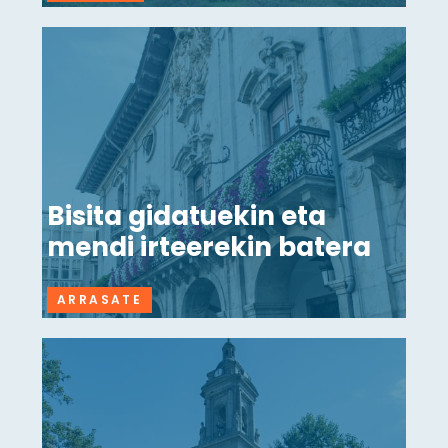
Bisita gidatuekin eta
mendi irteerekin batera
ARRASATE