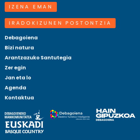
IZENA EMAN
IRADOKIZUNEN POSTONTZIA
Debagoiena
Bizi natura
Arantzazuko Santutegia
Zer egin
Jan eta lo
Agenda
Kontaktua