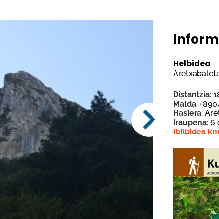
Inform
Helbidea
Aretxabalet
Distantzia
: 
Malda
: +89
Hasiera
: Ar
Iraupena
: 6
Ibilbidea k