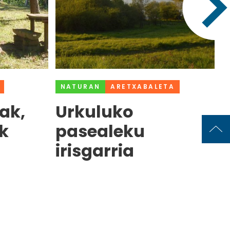
NATURAN
ARETXABALETA
ak,
Urkuluko
k
pasealeku
irisgarria