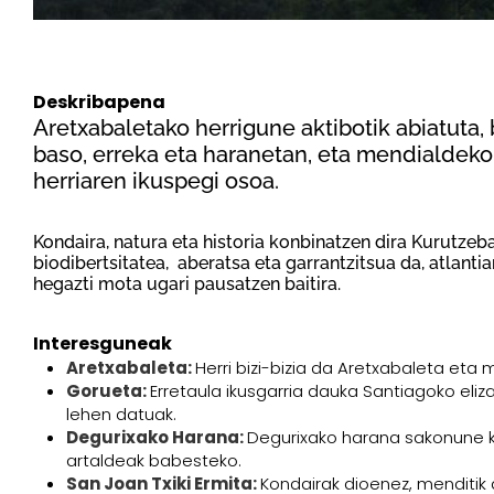
Deskribapena
Aretxabaletako herrigune aktibotik abiatuta,
baso, erreka eta haranetan, eta mendialdeko
herriaren ikuspegi osoa.
Kondaira, natura eta historia konbinatzen dira Kurutzeb
biodibertsitatea, aberatsa eta garrantzitsua da, atlanti
hegazti mota ugari pausatzen baitira.
Interesguneak
Aretxabaleta:
Herri bizi-bizia da Aretxabaleta et
Gorueta:
Erretaula ikusgarria dauka Santiagoko eliz
lehen datuak.
Degurixako Harana:
Degurixako harana sakonune ka
artaldeak babesteko.
San Joan Txiki Ermita:
Kondairak dioenez, menditik a