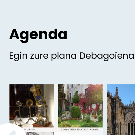
Agenda
Egin zure plana Debagoien