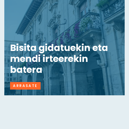
Bisita gidatuekin eta
mendi irteerekin
batera
ARRASATE