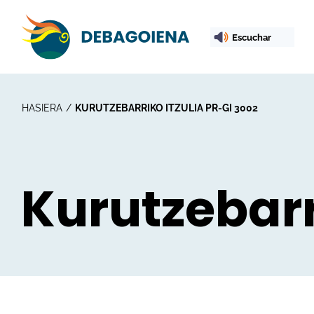
Escuchar
HASIERA
KURUTZEBARRIKO ITZULIA PR-GI 3002
Kurutzebarr