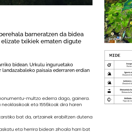
 berehala barneratzen da bidea
 elizate txikiek ematen digute
arriko bidean. Urkulu inguruetako
ar landazabaleko paisaia ederraren erdian
a monumentu-multzo ederra dago, gainera.
a neoklasikoak eta 1556koak dira haren
rstiko bat da, artzainek erabiltzen dutena
skatu eta herrira bidean zihoala harri bat