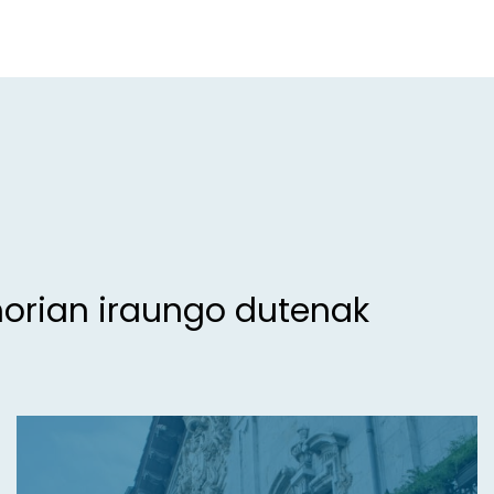
morian iraungo dutenak