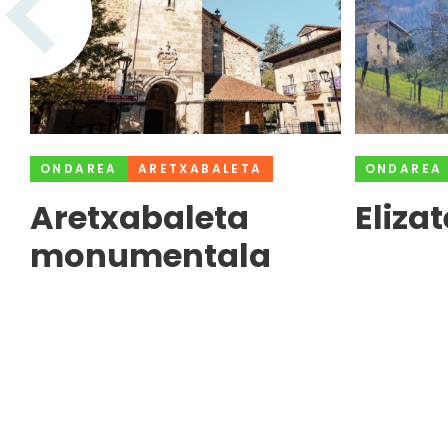
ONDAREA
ARETXABALETA
ONDAREA
Aretxabaleta
Eliza
monumentala