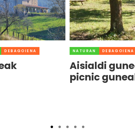
DEBAGOIENA
NATURAN
DEBAGOIENA
teak
Aisialdi gune
picnic gunea