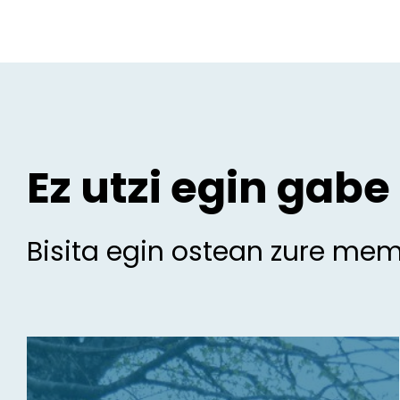
Ez utzi egin gabe
Bisita egin ostean zure me