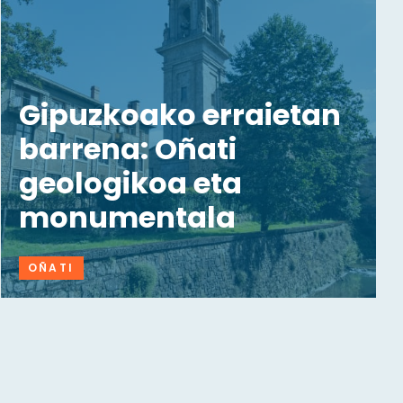
Gipuzkoako erraietan
barrena: Oñati
geologikoa eta
monumentala
OÑATI