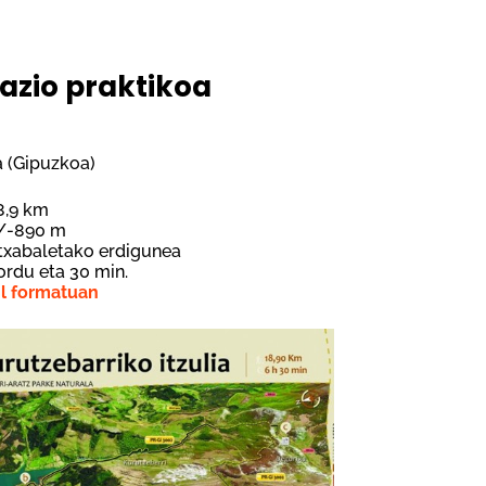
azio praktikoa
a (Gipuzkoa)
18,9 km
0/-890 m
etxabaletako erdigunea
 ordu eta 30 min.
ml formatuan