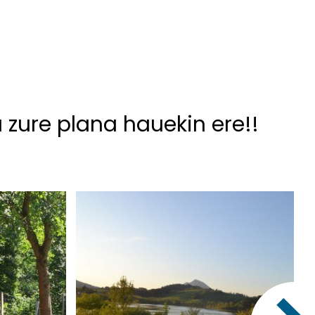
u zure plana hauekin ere!!