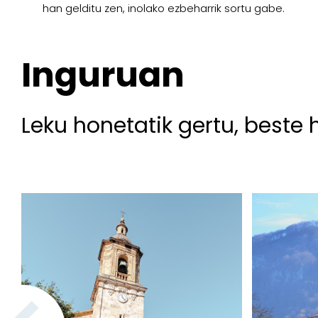
han gelditu zen, inolako ezbeharrik sortu gabe.
Inguruan
Leku honetatik gertu, beste 