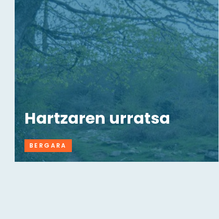
Hartzaren urratsa
BERGARA