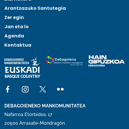
Arantzazuko Santutegia
Zer egin
Jan eta lo
Agenda
Kontaktua
Social network facebook
Social network instagram
Social network x
Social network flickr
DEBAGOIENEKO MANKOMUNITATEA
Nafarroa Etorbidea, 17
20500 Arrasate-Mondragón