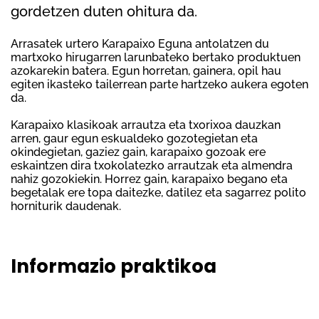
gordetzen duten ohitura da.
Arrasatek urtero Karapaixo Eguna antolatzen du
martxoko hirugarren larunbateko bertako produktuen
azokarekin batera. Egun horretan, gainera, opil hau
egiten ikasteko tailerrean parte hartzeko aukera egoten
da.
Karapaixo klasikoak arrautza eta txorixoa dauzkan
arren, gaur egun eskualdeko gozotegietan eta
okindegietan, gaziez gain, karapaixo gozoak ere
eskaintzen dira txokolatezko arrautzak eta almendra
nahiz gozokiekin. Horrez gain, karapaixo begano eta
begetalak ere topa daitezke, datilez eta sagarrez polito
horniturik daudenak.
Informazio praktikoa