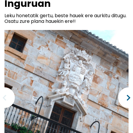
Inguruan
Leku honetatik gertu, beste hauek ere aurkitu ditugu.
Osatu zure plana hauekin ere!!