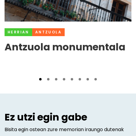
HERRIAN
ANTZUOLA
Antzuola monumentala
Ez utzi egin gabe
Bisita egin ostean zure memorian iraungo dutenak