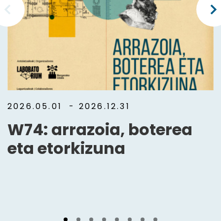
2026.05.01
- 2026.12.31
W74: arrazoia, boterea
eta etorkizuna