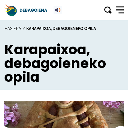
HASIERA
KARAPAIXOA, DEBAGOIENEKO OPILA
Karapaixoa,
debagoieneko
opila