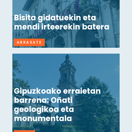
Bisita gidatuekin eta
mendi irteerekin batera
ARRASATE
Gipuzkoako erraietan
barrena: Oñati
geologikoa eta
monumentala