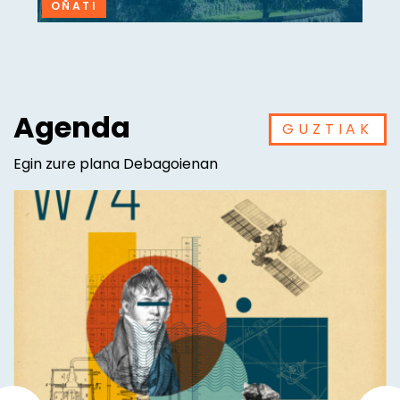
OÑATI
Agenda
GUZTIAK
Egin zure plana Debagoienan