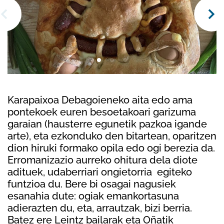
Karapaixoa Debagoieneko aita edo ama
pontekoek euren besoetakoari garizuma
garaian (hausterre egunetik pazkoa igande
arte), eta ezkonduko den bitartean, oparitzen
dion hiruki formako opila edo ogi berezia da.
Erromanizazio aurreko ohitura dela diote
adituek, udaberriari ongietorria egiteko
funtzioa du. Bere bi osagai nagusiek
esanahia dute: ogiak emankortasuna
adierazten du, eta, arrautzak, bizi berria.
Batez ere Leintz bailarak eta Oñatik