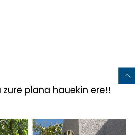
u zure plana hauekin ere!!