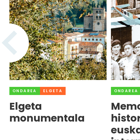
ONDAREA
ELGETA
ONDAREA
Elgeta
Memo
monumentala
histo
euska