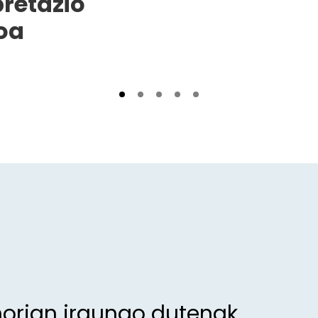
pretazio
oa
morian iraungo dutenak