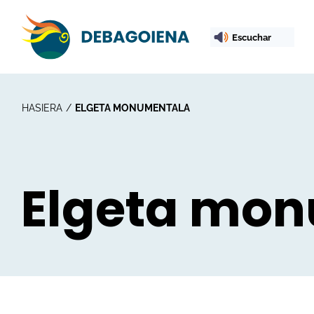
Escuchar
HASIERA
ELGETA MONUMENTALA
Elgeta mo