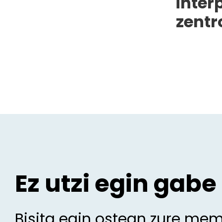
inter
zentr
Ez utzi egin gabe
Bisita egin ostean zure me