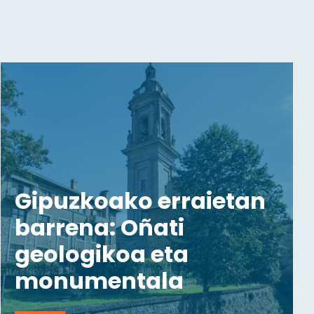
Gipuzkoako erraietan
barrena: Oñati
geologikoa eta
monumentala