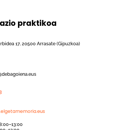
azio praktikoa
rbidea 17, 20500 Arrasate (Gipuzkoa)
a
@debagoiena.eus
3
a
.elgetamemoria.eus
 8:00–13:00
:00–13:00