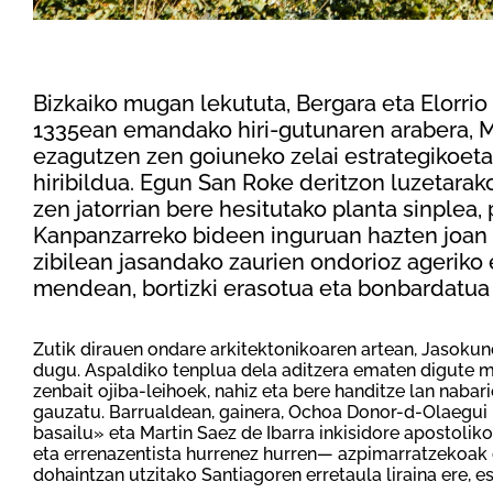
Bizkaiko mugan lekututa, Bergara eta Elorrio 
1335ean emandako hiri-gutunaren arabera, Ma
ezagutzen zen goiuneko zelai estrategikoeta
hiribildua. Egun San Roke deritzon luzetarak
zen jatorrian bere hesitutako planta sinplea, 
Kanpanzarreko bideen inguruan hazten joan 
zibilean jasandako zaurien ondorioz ageriko
mendean, bortizki erasotua eta bonbardatua 
Zutik dirauen ondare arkitektonikoaren artean, Jasoku
dugu. Aspaldiko tenplua dela aditzera ematen digute 
zenbait ojiba-leihoek, nahiz eta bere handitze lan naba
gauzatu. Barrualdean, gainera, Ochoa Donor-d-Olaegui E
basailu» eta Martin Saez de Ibarra inkisidore apostolik
eta errenazentista hurrenez hurren— azpimarratzekoak 
dohaintzan utzitako Santiagoren erretaula liraina ere, 