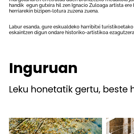
handik egun gutxira hil zen Ignacio Zuloaga artista ere
herriarekin bizipen-lotura zuzena zuena.
Labur esanda, gure eskualdeko harribitxi turistikoetako
eskaintzen digun ondare historiko-artistikoa ezagutzer
Inguruan
Leku honetatik gertu, beste 