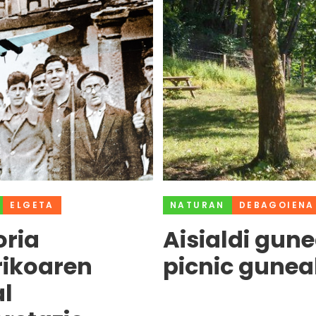
ELGETA
NATURAN
DEBAGOIENA
ria
Aisialdi gune
rikoaren
picnic gunea
l