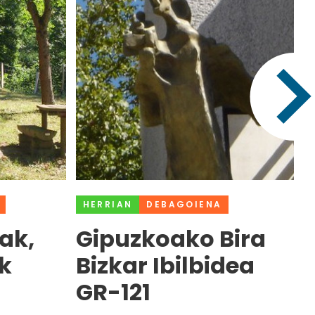
HERRIAN
DEBAGOIENA
ak,
Gipuzkoako Bira
k
Bizkar Ibilbidea
GR-121