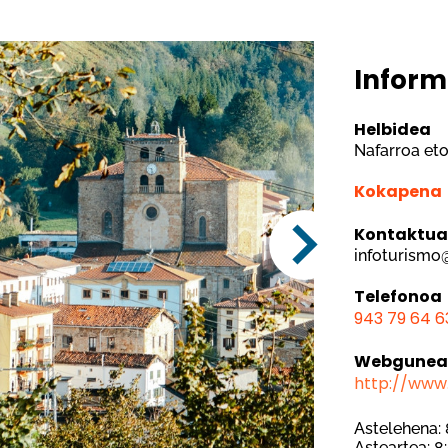
Inform
Helbidea
Nafarroa eto
Kokapena
Kontaktu
infoturismo
Telefonoa
943 79 64 6
Webgune
http://www
Astelehena:
Asteartea: 8