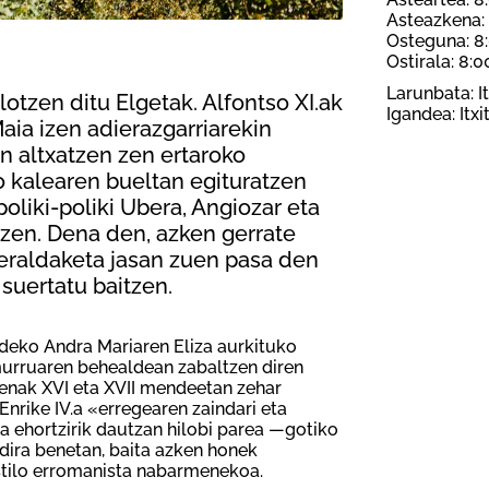
Asteazkena:
Osteguna: 8
Ostirala: 8:
Larunbata: It
lotzen ditu Elgetak. Alfontso XI.ak
Igandea: Itxi
ia izen adierazgarriarekin
n altxatzen zen ertaroko
o kalearen bueltan egituratzen
poliki-poliki Ubera, Angiozar eta
zen. Dena den, azken gerrate
 eraldaketa jasan zuen pasa den
suertatu baitzen.
ndeko Andra Mariaren Eliza aurkituko
murruaren behealdean zabaltzen diren
rienak XVI eta XVII mendeetan zehar
nrike IV.a «erregearen zaindari eta
oa ehortzirik dautzan hilobi parea —gotiko
dira benetan, baita azken honek
estilo erromanista nabarmenekoa.