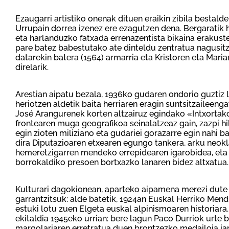
Ezaugarri artistiko onenak dituen eraikin zibila bestald
Urrupain dorrea izenez ere ezagutzen dena. Bergaratik 
eta harlanduzko fatxada errenazentista bikaina erakuste
pare batez babestutako ate dinteldu zentratua nagusitz
datarekin batera (1564) armarria eta Kristoren eta Mari
direlarik.
Arestian aipatu bezala, 1936ko gudaren ondorio guztiz la
heriotzen aldetik baita herriaren eragin suntsitzaileeng
José Arangurenek korten altzairuz egindako «Intxortako
frontearen muga geografikoa seinalatzeaz gain, zazpi hil
egin zioten miliziano eta gudariei gorazarre egin nahi ba
dira Diputazioaren etxearen egungo tankera, arku neok
hemeretzigarren mendeko errepidearen igarobidea, eta 
borrokaldiko presoen bortxazko lanaren bidez altxatua.
Kulturari dagokionean, aparteko aipamena merezi dute
garrantzitsuk: alde batetik, 1924an Euskal Herriko Mendi
estuki lotu zuen Elgeta euskal alpinismoaren historiar
ekitaldia 1945eko urrian: bere lagun Paco Durriok urte
margolariaren erretratua duen brontzezko medailoia jar