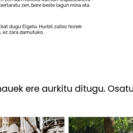
 bertaratu zen, bere beste lagun mina eta
 bat dugu Elgeta. Hurbil zaitez honek
a, ez zara damutuko.
hauek ere aurkitu ditugu. Osat