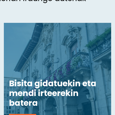
Bisita gidatuekin eta
mendi irteerekin
batera