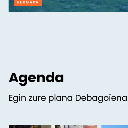
BERGARA
Agenda
Egin zure plana Debagoien