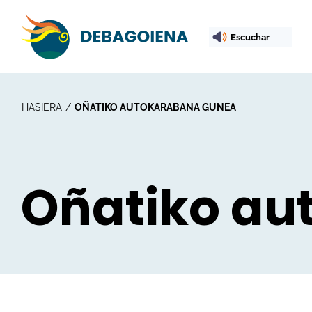
Escuchar
HASIERA
OÑATIKO AUTOKARABANA GUNEA
Oñatiko au