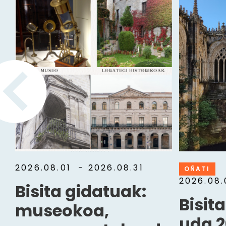
2026.08.01
- 2026.08.31
OÑATI
2026.08
Bisita gidatuak:
Bisit
museokoa,
uda 2