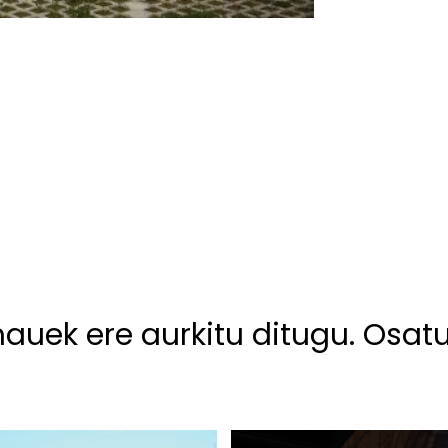
hauek ere aurkitu ditugu. Osat