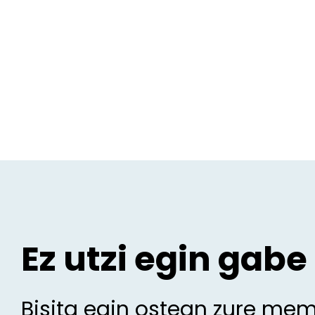
Ez utzi egin gabe
Bisita egin ostean zure me