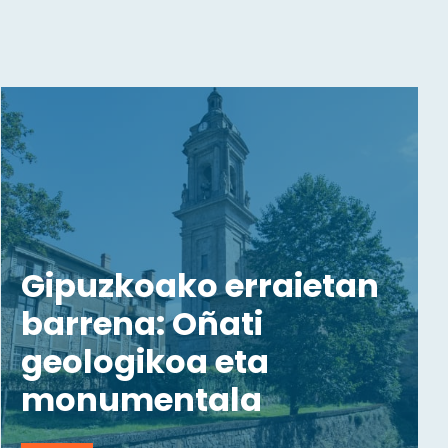
Gipuzkoako erraietan
barrena: Oñati
geologikoa eta
monumentala