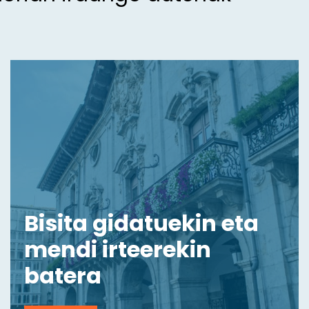
Bisita gidatuekin eta
mendi irteerekin
batera