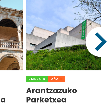
UMEEKIN
OÑATI
Arantzazuko
la
Parketxea