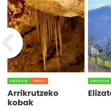
UMEEKIN
OÑATI
ONDAREA
Arrikrutzeko
Eliza
kobak