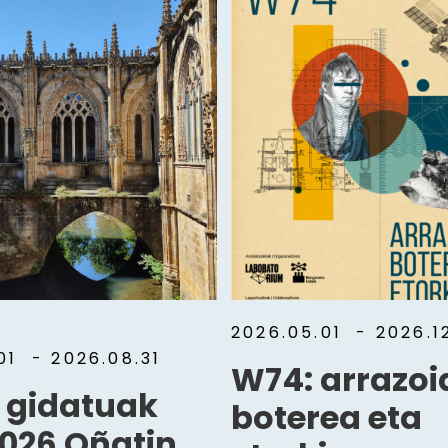
2026.05.01
- 2026.12
.01
- 2026.08.31
W74: arrazoi
a gidatuak
boterea eta
026 Oñatin