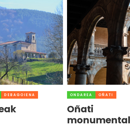
DEBAGOIENA
ONDAREA
OÑATI
teak
Oñati
monumenta