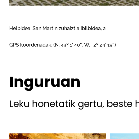
Helbidea: San Martin zuhaiztia ibilbidea, 2
GPS koordenadak: (N. 43º 1′ 40″, W. -2º 24′ 19″)
Inguruan
Leku honetatik gertu, beste 