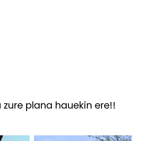
u zure plana hauekin ere!!