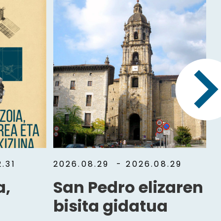
.31
2026.08.29
- 2026.08.29
a,
San Pedro elizaren
bisita gidatua