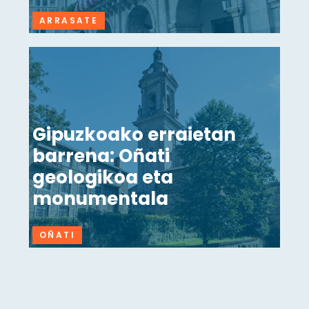
ARRASATE
Gipuzkoako erraietan
barrena: Oñati
geologikoa eta
monumentala
OÑATI