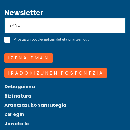
Newsletter
Pribatasun politika
irakurri dut eta onartzen dut
IZENA EMAN
IRADOKIZUNEN POSTONTZIA
Debagoiena
Bizi natura
Arantzazuko Santutegia
Zer egin
Jan eta lo