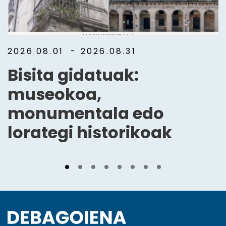
2026.08.01
- 2026.08.31
Bisita gidatuak:
museokoa,
monumentala edo
lorategi historikoak