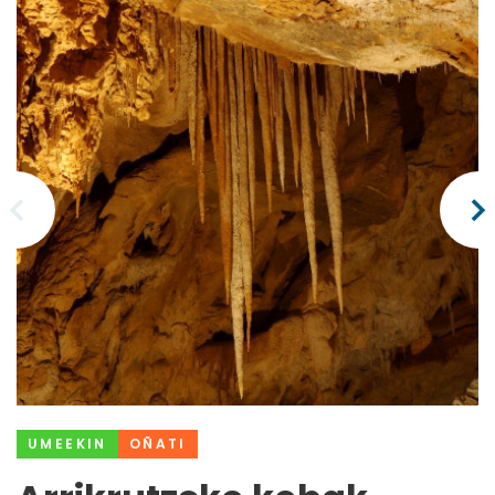
UMEEKIN
OÑATI