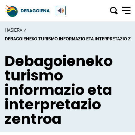
HASIERA
DEBAGOIENEKO TURISMO INFORMAZIO ETA INTERPRETAZIO Z
Debagoieneko
turismo
informazio eta
interpretazio
zentroa