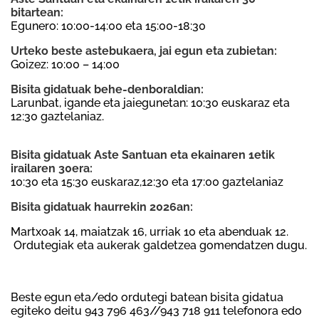
bitartean:
Egunero: 10:00-14:00 eta 15:00-18:30
Urteko beste astebukaera, jai egun eta zubietan:
Goizez: 10:00 – 14:00
Bisita gidatuak behe-denboraldian:
Larunbat, igande eta jaiegunetan: 10:30 euskaraz eta
12:30 gaztelaniaz.
Bisita gidatuak Aste Santuan eta ekainaren 1etik
irailaren 30era:
10:30 eta 15:30 euskaraz,12:30 eta 17:00 gaztelaniaz
Bisita gidatuak haurrekin 2026an:
Martxoak 14, maiatzak 16, urriak 10 eta abenduak 12.
Ordutegiak eta aukerak galdetzea gomendatzen dugu.
Beste egun eta/edo ordutegi batean bisita gidatua
egiteko deitu 943 796 463//943 718 911 telefonora edo