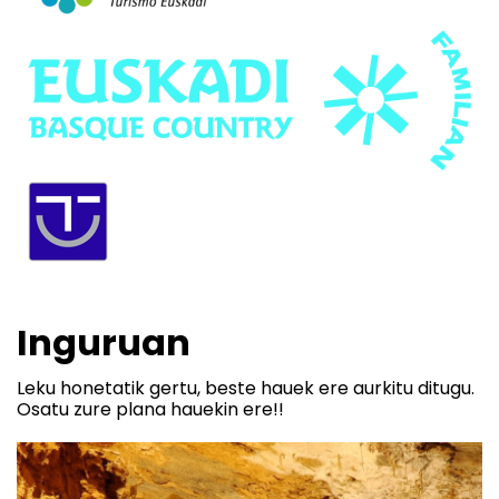
Inguruan
Leku honetatik gertu, beste hauek ere aurkitu ditugu.
Osatu zure plana hauekin ere!!