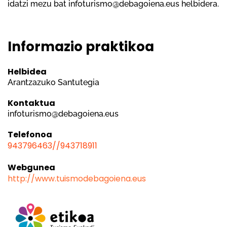
idatzi mezu bat infoturismo@debagoiena.eus helbidera.
Informazio praktikoa
Helbidea
Arantzazuko Santutegia
Kontaktua
infoturismo@debagoiena.eus
Telefonoa
943796463//943718911
Webgunea
http://www.tuismodebagoiena.eus