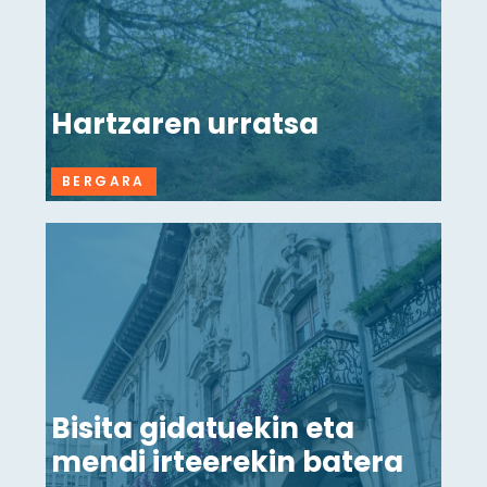
Hartzaren urratsa
BERGARA
Bisita gidatuekin eta
mendi irteerekin batera