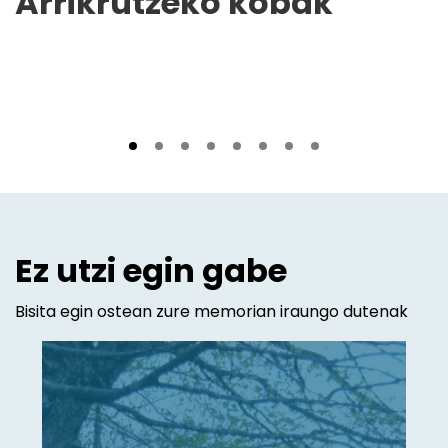
Arrikrutzeko kobak
Ez utzi egin gabe
Bisita egin ostean zure memorian iraungo dutenak