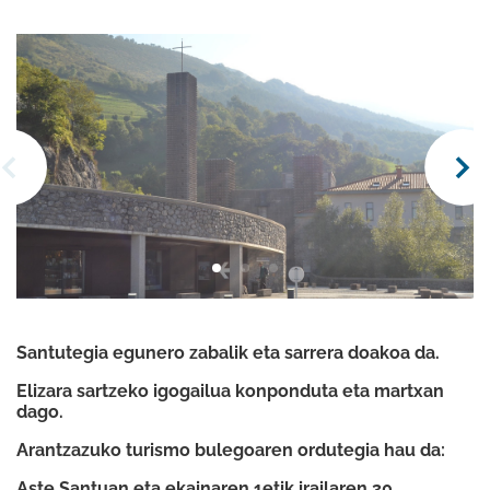
Santutegia egunero zabalik eta sarrera doakoa da.
Elizara sartzeko igogailua konponduta eta martxan
dago.
Arantzazuko turismo bulegoaren ordutegia hau da:
Aste Santuan eta ekainaren 1etik irailaren 30