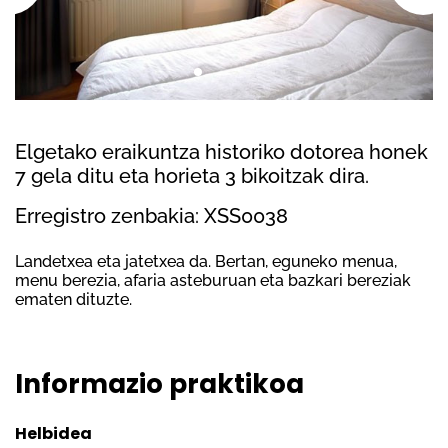
Elgetako eraikuntza historiko dotorea honek
7 gela ditu eta horieta 3 bikoitzak dira.
Erregistro zenbakia: XSS0038
Landetxea eta jatetxea da. Bertan, eguneko menua,
menu berezia, afaria asteburuan eta bazkari bereziak
ematen dituzte.
Informazio praktikoa
Helbidea