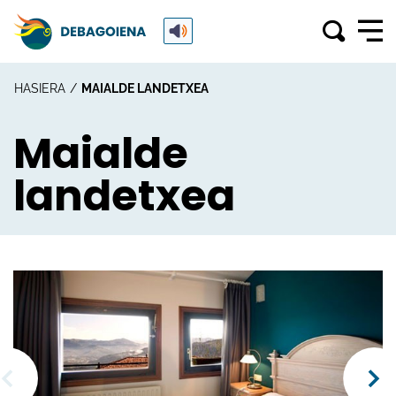
HASIERA
MAIALDE LANDETXEA
Maialde
landetxea