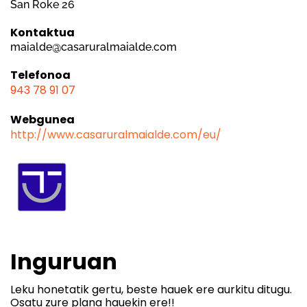
San Roke 26
Kontaktua
maialde@casaruralmaialde.com
Telefonoa
943 78 91 07
Webgunea
http://www.casaruralmaialde.com/eu/
Inguruan
Leku honetatik gertu, beste hauek ere aurkitu ditugu.
Osatu zure plana hauekin ere!!