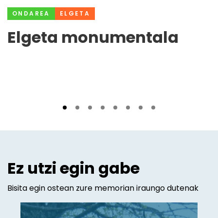
ONDAREA
ELGETA
Elgeta monumentala
Ez utzi egin gabe
Bisita egin ostean zure memorian iraungo dutenak