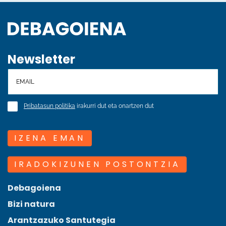
Newsletter
Pribatasun politika
irakurri dut eta onartzen dut
IZENA EMAN
IRADOKIZUNEN POSTONTZIA
Debagoiena
Bizi natura
Arantzazuko Santutegia