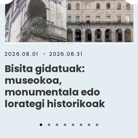
2026.08.01
- 2026.08.31
Bisita gidatuak:
museokoa,
monumentala edo
lorategi historikoak