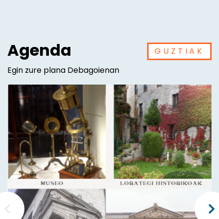
Agenda
GUZTIAK
Egin zure plana Debagoienan