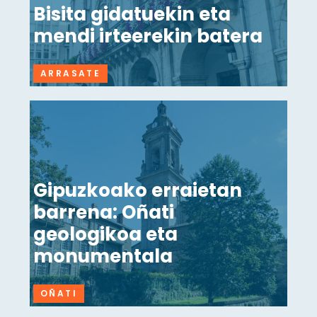
Bisita gidatuekin eta
mendi irteerekin batera
ARRASATE
Gipuzkoako erraietan
barrena: Oñati
geologikoa eta
monumentala
OÑATI