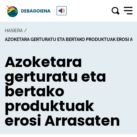
HASIERA
AZOKETARA GERTURATU ETA BERTAKO PRODUKTUAK EROSI AR
Azoketara
gerturatu eta
bertako
produktuak
erosi Arrasaten