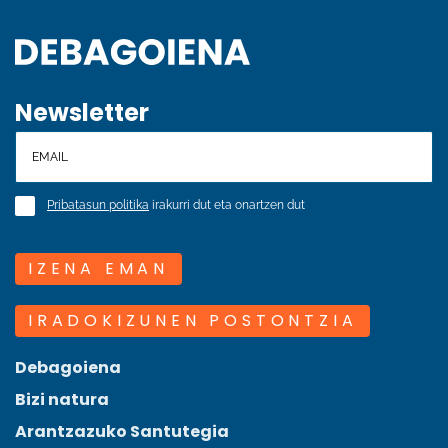
Newsletter
Pribatasun politika
irakurri dut eta onartzen dut
IZENA EMAN
IRADOKIZUNEN POSTONTZIA
Debagoiena
Bizi natura
Arantzazuko Santutegia