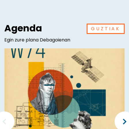
Agenda
GUZTIAK
Egin zure plana Debagoienan