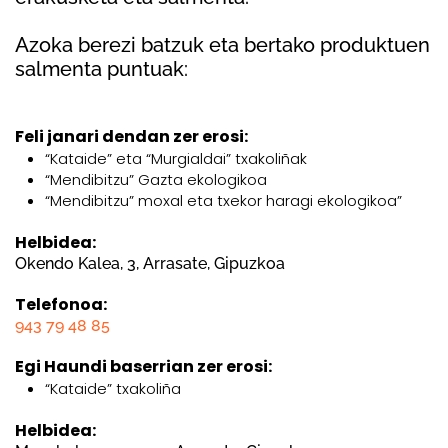
Azoka berezi batzuk eta bertako produktuen
salmenta puntuak:
Feli janari dendan zer erosi:
“Kataide” eta “Murgialdai” txakoliñak
“Mendibitzu” Gazta ekologikoa
“Mendibitzu” moxal eta txekor haragi ekologikoa”
Helbidea:
Okendo Kalea, 3, Arrasate, Gipuzkoa
Telefonoa:
943 79 48 85
Egi Haundi baserrian zer erosi:
“Kataide” txakoliña
Helbidea: