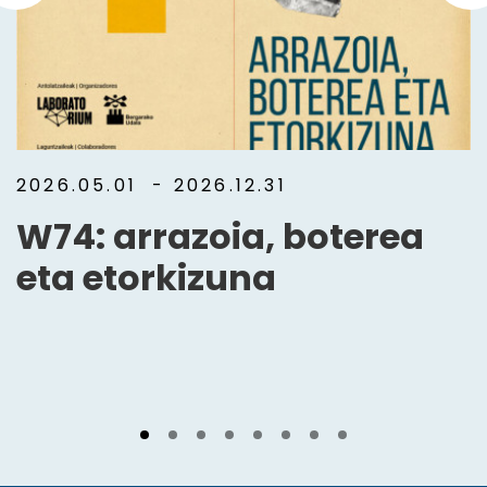
2026.05.01
- 2026.12.31
W74: arrazoia, boterea
eta etorkizuna