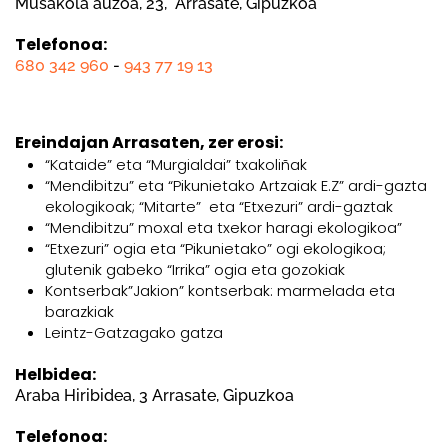
Musakola auzoa, 23, Arrasate, Gipuzkoa
Telefonoa:
680 342 960
-
943 77 19 13
Ereindajan Arrasaten, zer erosi:
“Kataide” eta “Murgialdai” txakoliñak
“Mendibitzu” eta “Pikunietako Artzaiak E.Z” ardi-gazta
ekologikoak; “Mitarte” eta “Etxezuri” ardi-gaztak
“Mendibitzu” moxal eta txekor haragi ekologikoa”
“Etxezuri” ogia eta “Pikunietako” ogi ekologikoa;
glutenik gabeko “Irrika” ogia eta gozokiak
Kontserbak”Jakion” kontserbak: marmelada eta
barazkiak
Leintz-Gatzagako gatza
Helbidea:
Araba Hiribidea, 3 Arrasate, Gipuzkoa
Telefonoa: