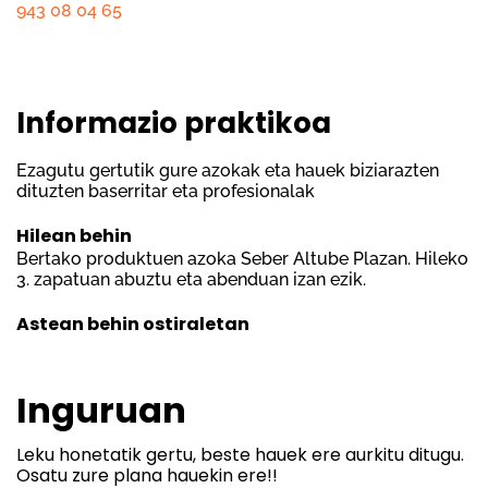
943 08 04 65
Informazio praktikoa
Ezagutu gertutik gure azokak eta hauek biziarazten
dituzten baserritar eta profesionalak
Hilean behin
Bertako produktuen azoka Seber Altube Plazan. Hileko
3. zapatuan abuztu eta abenduan izan ezik.
Astean behin ostiraletan
Inguruan
Leku honetatik gertu, beste hauek ere aurkitu ditugu.
Osatu zure plana hauekin ere!!