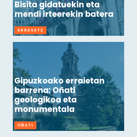
Bisita gidatuekin eta
mendi irteerekin batera
ARRASATE
Gipuzkoako erraietan
barrena: Oñati
geologikoa eta
monumentala
OÑATI