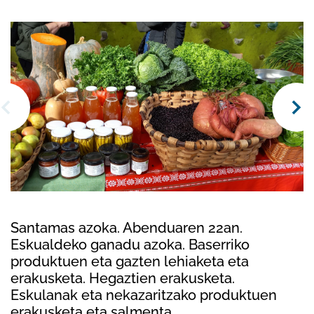
Santamas azoka. Abenduaren 22an.
Eskualdeko ganadu azoka. Baserriko
produktuen eta gazten lehiaketa eta
erakusketa. Hegaztien erakusketa.
Eskulanak eta nekazaritzako produktuen
erakusketa eta salmenta.