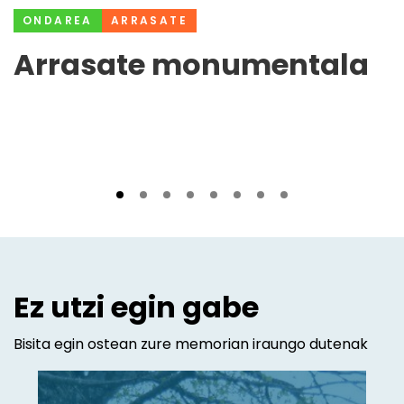
ONDAREA
ARRASATE
Arrasate monumentala
Ez utzi egin gabe
Bisita egin ostean zure memorian iraungo dutenak