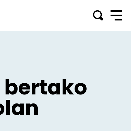
 bertako
olan