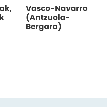
ak,
Vasco-Navarro
k
(Antzuola-
Bergara)