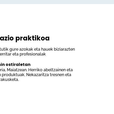
azio praktikoa
utik gure azokak eta hauek biziarazten
erritar eta profesionalak
in ostiraletan
eria, Maiatzean. Herriko abeltzainen eta
n produktuak. Nekazaritza tresnen eta
rakusketa.