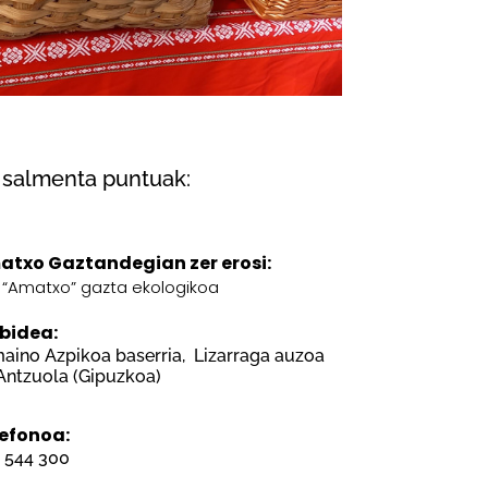
 salmenta puntuak:
txo Gaztandegian zer erosi:
“Amatxo” gazta ekologikoa
lbidea:
aino Azpikoa baserria, Lizarraga auzoa
 Antzuola (Gipuzkoa)
lefonoa:
 544 300