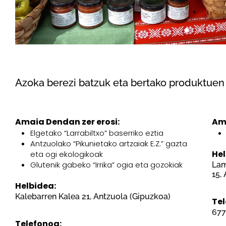
Azoka berezi batzuk eta bertako produktuen
Amaia Dendan zer erosi:
Ama
Elgetako “Larrabiltxo” baserriko eztia
Antzuolako “Pikunietako artzaiak E.Z.” gazta
He
eta ogi ekologikoak
Glutenik gabeko “Irrika” ogia eta gozokiak
Lam
15,
Helbidea:
Kalebarren Kalea 21, Antzuola (Gipuzkoa)
Te
677
Telefonoa: