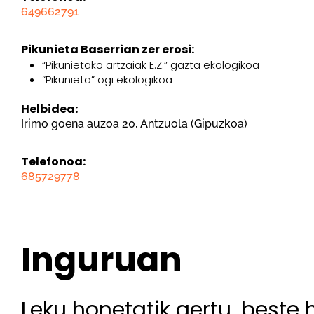
649662791
Pikunieta Baserrian zer erosi:
“Pikunietako artzaiak E.Z.” gazta ekologikoa
“Pikunieta” ogi ekologikoa
Helbidea:
Irimo goena auzoa 20, Antzuola (Gipuzkoa)
Telefonoa:
685729778
Inguruan
Leku honetatik gertu, beste 