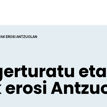
UAK EROSI ANTZUOLAN
erturatu eta
 erosi Antzu