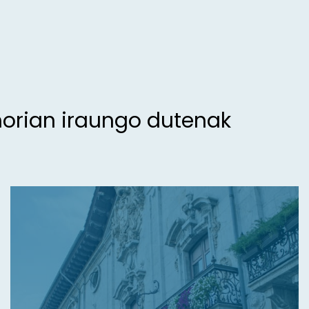
morian iraungo dutenak