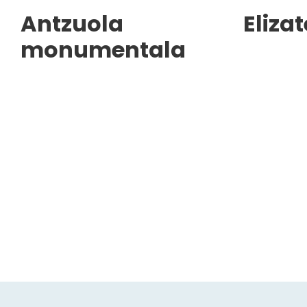
Antzuola
Eliza
monumentala