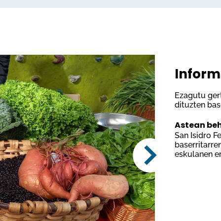
Inform
Ezagutu gert
dituzten bas
Astean beh
San Isidro F
baserritarre
eskulanen e