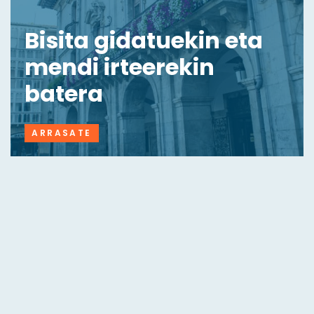
Bisita gidatuekin eta
mendi irteerekin
batera
ARRASATE