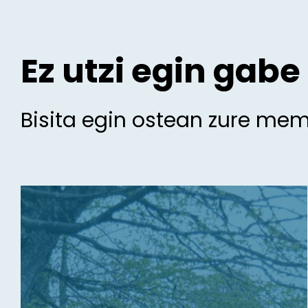
Ez utzi egin gabe
Bisita egin ostean zure me