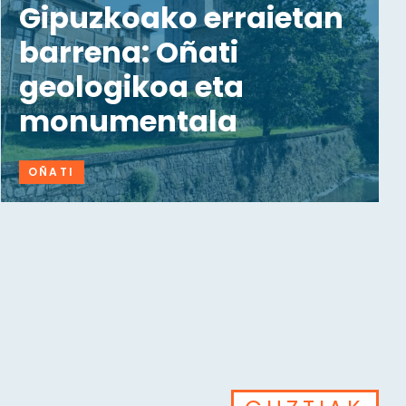
Gipuzkoako erraietan
barrena: Oñati
geologikoa eta
monumentala
OÑATI