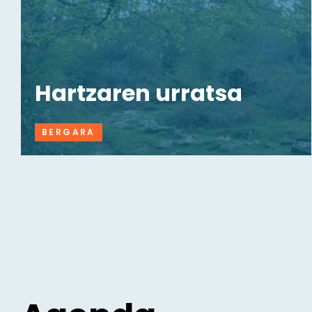
Hartzaren urratsa
BERGARA