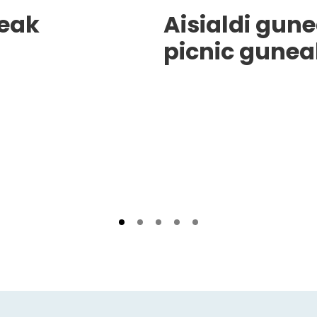
teak
Aisialdi gune
picnic gunea