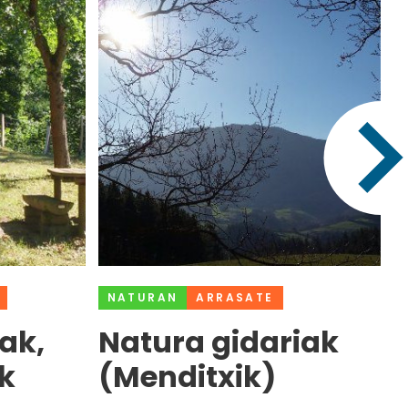
NATURAN
ARRASATE
ak,
Natura gidariak
k
(Menditxik)