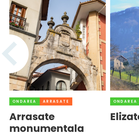
ONDAREA
ARRASATE
ONDAREA
Arrasate
Eliza
monumentala