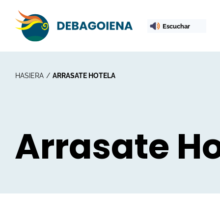
Escuchar
HASIERA
ARRASATE HOTELA
Arrasate Ho