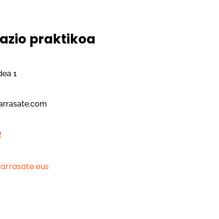
azio praktikoa
dea 1
a
arrasate.com
2
a
larrasate.eus