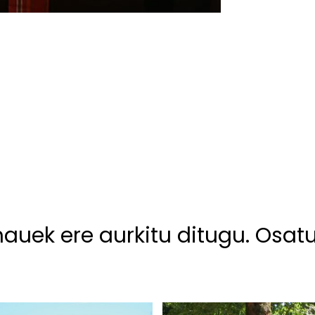
hauek ere aurkitu ditugu. Osat