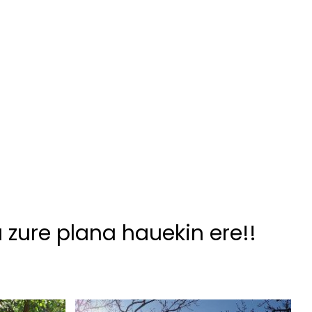
u zure plana hauekin ere!!