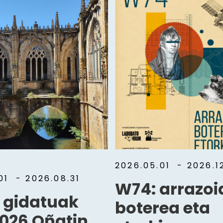
2026.05.01
- 2026.12
.01
- 2026.08.31
W74: arrazoi
a gidatuak
boterea eta
026 Oñatin