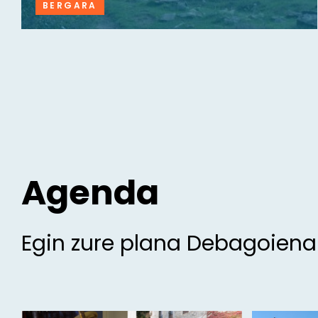
BERGARA
Agenda
Egin zure plana Debagoien