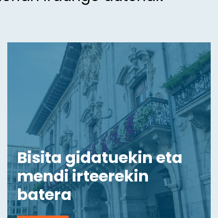
Bisita gidatuekin eta
mendi irteerekin
batera