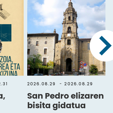
.31
2026.08.29
- 2026.08.29
a,
San Pedro elizaren
bisita gidatua