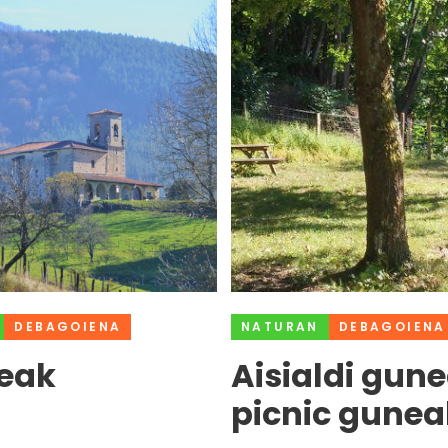
DEBAGOIENA
NATURAN
DEBAGOIENA
teak
Aisialdi gune
picnic gunea