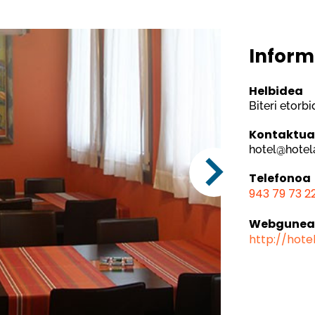
Inform
Helbidea
Biteri etorbi
Kontaktu
hotel@hotel
Telefonoa
943 79 73 2
Webgune
http://hote