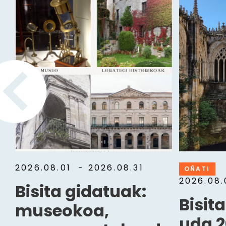
2026.08.01
- 2026.08.31
OÑATI
2026.08
Bisita gidatuak:
Bisit
museokoa,
uda 2