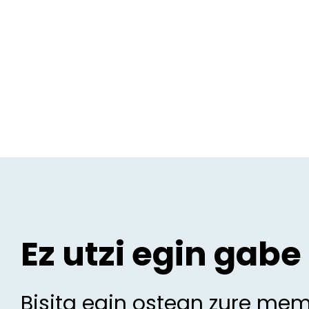
Ez utzi egin gabe
Bisita egin ostean zure me