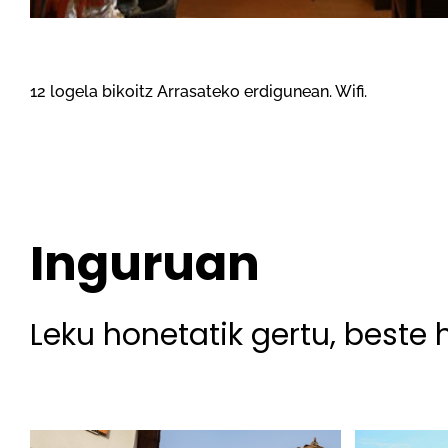
12 logela bikoitz Arrasateko erdigunean. Wifi.
Inguruan
Leku honetatik gertu, beste 