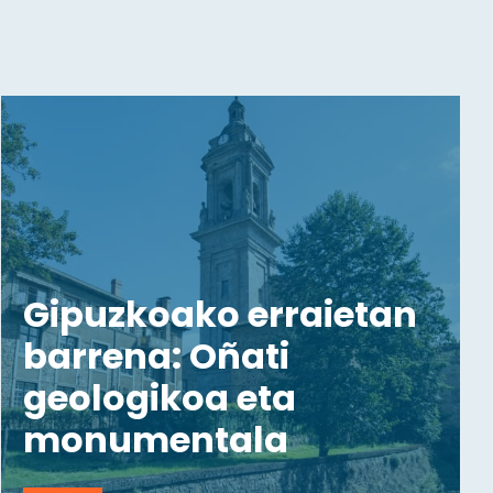
Gipuzkoako erraietan
barrena: Oñati
geologikoa eta
monumentala