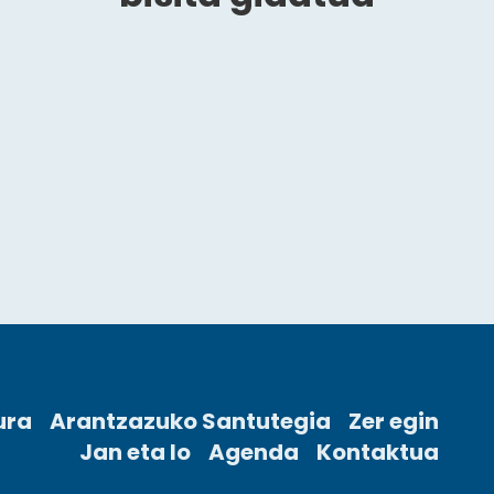
ura
Arantzazuko Santutegia
Zer egin
Jan eta lo
Agenda
Kontaktua