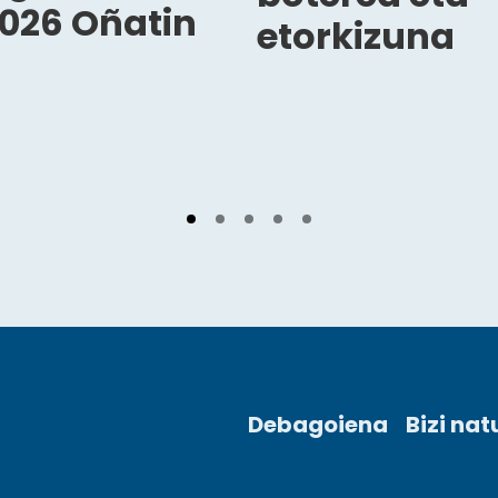
026 Oñatin
etorkizuna
Debagoiena
Bizi nat