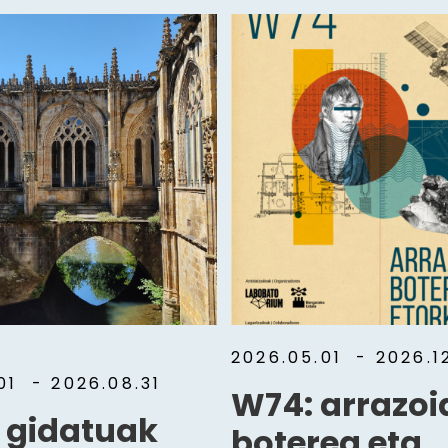
2026.05.01
- 2026.12
.01
- 2026.08.31
W74: arrazoi
a gidatuak
boterea eta